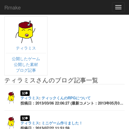
Rmake
Toggl
navig
ティラミス
公開したゲーム
公開した素材
ブログ記事
ティラミスさんのブログ記事一覧
記事
ティラミス
:
ティックくんのRPGについて
投稿日：2013/03/06 22:06:27 (最新コメント：2013年05月09日 19:06:22)
記事
ティラミス
:
ミニゲーム作りました！
投稿日：2013/07/22 11:51:59