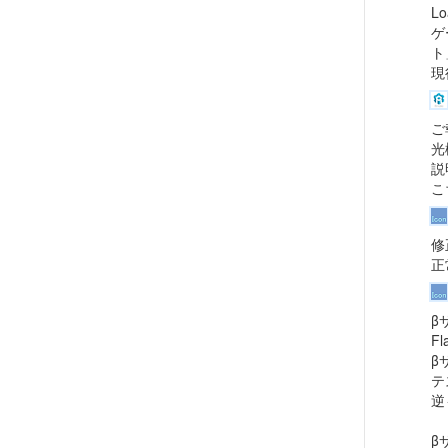
L
ゲ
ト
現
ご
光
説
こ
修
正
β
F
β
テ
逆
β