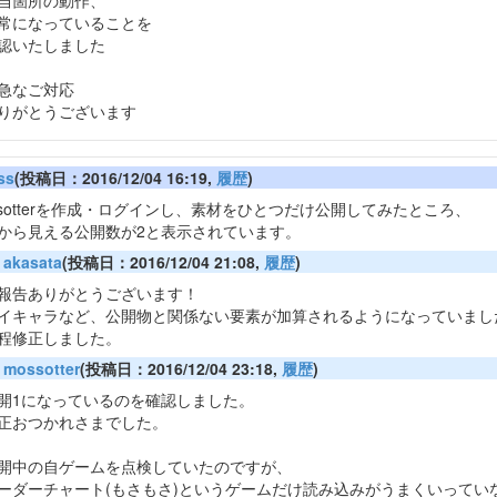
当箇所の動作、
常になっていることを
認いたしました
急なご対応
りがとうございます
ss
(投稿日：2016/12/04 16:19,
履歴
)
ssotterを作成・ログインし、素材をひとつだけ公開してみたところ、
から見える公開数が2と表示されています。
akasata
(投稿日：2016/12/04 21:08,
履歴
)
報告ありがとうございます！
イキャラなど、公開物と関係ない要素が加算されるようになっていまし
程修正しました。
mossotter
(投稿日：2016/12/04 23:18,
履歴
)
開1になっているのを確認しました。
正おつかれさまでした。
開中の自ゲームを点検していたのですが、
ーダーチャート(もさもさ)というゲームだけ読み込みがうまくいってい