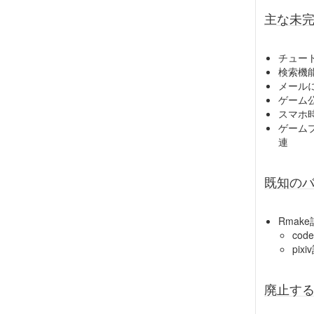
主な未
チュー
検索機
メール
ゲーム
スマホ
ゲーム
連
既知の
Rmak
co
pix
廃止す