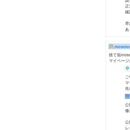
該
正
確
早
あ
mosmo
捨て垢mo
マイページ
ご
マ
先
公
修
公
レ