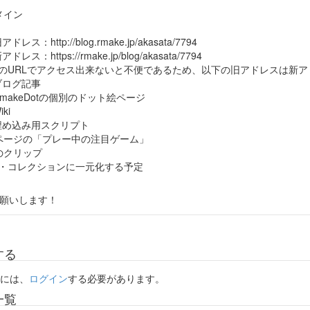
メイン
アドレス：http://blog.rmake.jp/akasata/7794
アドレス：https://rmake.jp/blog/akasata/7794
のURLでアクセス出来ないと不便であるため、以下の旧アドレスは新
ブログ記事
RmakeDotの個別のドット絵ページ
iki
埋め込み用スクリプト
ページの「プレー中の注目ゲーム」
のクリップ
・コレクションに一元化する予定
願いします！
する
には、
ログイン
する必要があります。
一覧