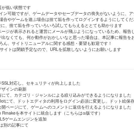
質が低い状態です
イン可能ですが、ゲームデータやセーブデータの喪失がないように、ア
場合やゲームを遊ぶ場合は捨て垢を作ってログインするようにしてくだ
逆に、捨て垢を作っていろいろ試してもらえるととても助かります
ページが表示されると運営にメールが飛ぶようになっているため、報告
が出なくても、何か動作がおかしいなと思った場合は、本記事に報告を
ろん、サイトリニューアルに関する感想・要望も歓迎です！
トサイトは閉鎖予定なので、URLを拡散しないようにお願いします
ジSSL対応し、セキュリティが向上しました
デザインの刷新
有にて、カテゴリ・ジャンルによる絞り込みができるようになりました
keDotにて、ドットエディタの利用をログイン必須に変更し、ドット絵
公開ページにて、ゲームへのコメントに返信を行えるようになりました
 on Rmakeを本サイトに統合します（こちらはα版です）
ML5ゲームエンジンを追加
は別の記事にて