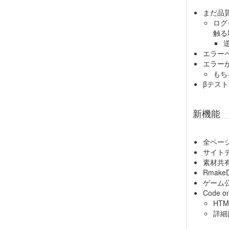
まだ品
ログ
触る
エラー
エラー
もち
βテス
新機能
全ペー
サイト
素材共
Rma
ゲーム
Code
HT
詳細