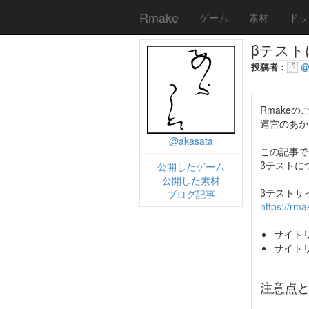
Rmake
ゲーム
素材
ドッ
βテスト
投稿者：
@
Rmake
運営のあか
@akasata
この記事で
βテストに
公開したゲーム
公開した素材
βテストサ
ブログ記事
https://rm
サイト
サイト
注意点