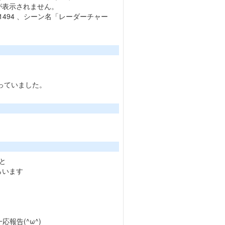
ンが表示されません。
41494 、シーン名「レーダーチャー
っていました。
と
らいます
報告(^ω^)