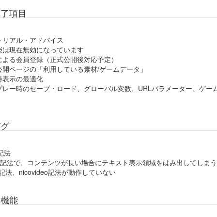
完了項目
トリアル・アドバイス
能は現在無効になっています
による会員登録（正式公開後対応予定）
公開ページの「利用している素材/ゲームデータ」
時表示の最適化
プレー時のセーブ・ロード、グローバル変数、URLパラメーター、ゲー
バグ
e記法
de記法で、コンテンツが長い場合にテキスト表示領域をはみ出してしまう
iv記法、nicovideo記法が動作していない
る機能