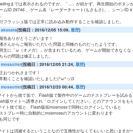
oadingまでは表示されるのですが、「...」が続かず、再生開始のボタ
ームID 29746 、ゲーム名「レーダーチャート(もさもさ)」、シーンID 
」
行フラッシュ版では正常に読み込み動作することを確認しました。
akasata
(投稿日：2016/12/05 15:09,
履歴
)
報告ありがとうございます！
楼さんからご報告いただいた問題と同種のものだったようです。
明文に「ω（オメガ）」が含まれているため、ゲームが開始できなくな
ちらの問題は修正しました。
mossotter
(投稿日：2016/12/05 21:24,
履歴
)
正おつかれさまです！
常動くことを確認いたしました(^ω^っ)3
mossotter
(投稿日：2016/12/23 00:44,
履歴
)
サイトから捨て垢で、Flash版で製作中のゲームのテストプレーを試みる
lash版サイトへ誘導され「ログインしてください」とのアナウンスをも
サイト捨て垢と、Flash版垢mosmossで同時にログインしていると
ストプレー時に自動的にmosmossのアカウントに変わります
も同じです
サイトは消滅するということなので互換性がなくてもいいと思いますが一応