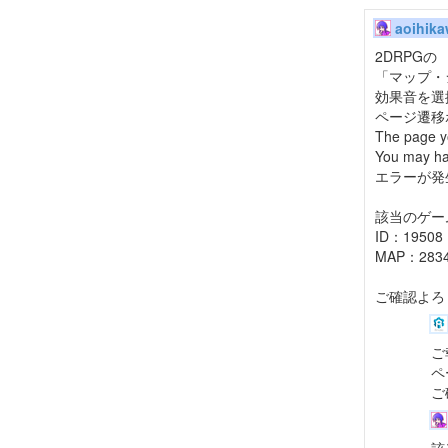
aoihik
2DRPGの
「マップ・
効果音を選
ページ遷移
The page yo
You may ha
エラーが発
該当のゲー
ID：19508
MAP：28
ご確認よろ
ご
ペ
ご