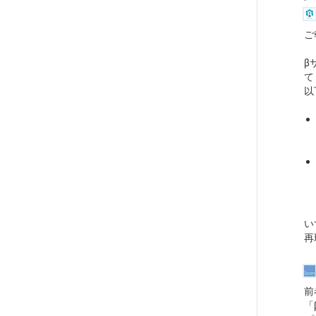
ご
β
て
以
い
再
前
「