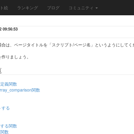
ト絵
ランキング
ブログ
コミュニティ
 09:56:53
場合は、ページタイトルを「スクリプト/ページ名」というようにしてく
を作りましょう。
覧
ー定義関数
y_comparison関数
トする
得する関数
る関数