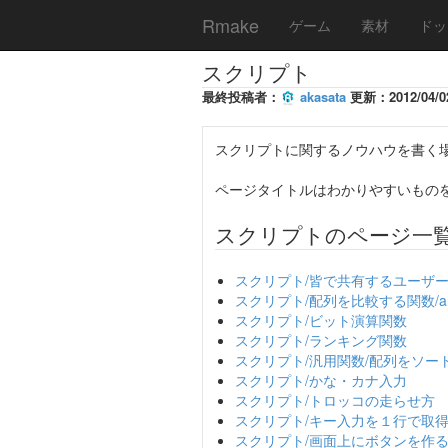
Rmake
ゲーム
素材
ドッ
スクリプト
最終投稿者：
akasata
更新：2012/04/02
スクリプトに関するノウハウを書く
ページタイトルはわかりやすいもの
スクリプトのページ一
スクリプト/皆で共有するユーザ
スクリプト/配列を比較する関数/arra
スクリプト/ビット演算関数
スクリプト/ランキング関数
スクリプト/汎用関数/配列をソー
スクリプト/かな・カナ入力
スクリプト/トロッコの走らせ方
スクリプト/キー入力を１行で取
スクリプト/画面上にボタンを作