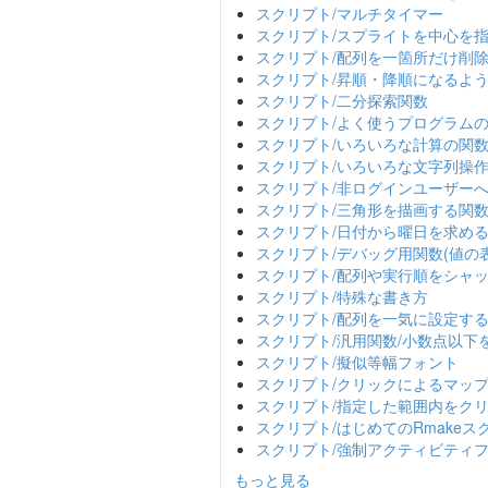
スクリプト/マルチタイマー
スクリプト/スプライトを中心を
スクリプト/配列を一箇所だけ削
スクリプト/昇順・降順になるよ
スクリプト/二分探索関数
スクリプト/よく使うプログラム
スクリプト/いろいろな計算の関
スクリプト/いろいろな文字列操
スクリプト/非ログインユーザー
スクリプト/三角形を描画する関
スクリプト/日付から曜日を求め
スクリプト/デバッグ用関数(値の
スクリプト/配列や実行順をシャ
スクリプト/特殊な書き方
スクリプト/配列を一気に設定す
スクリプト/汎用関数/小数点以下
スクリプト/擬似等幅フォント
スクリプト/クリックによるマッ
スクリプト/指定した範囲内をク
スクリプト/はじめてのRmakeス
スクリプト/強制アクティビティ
もっと見る