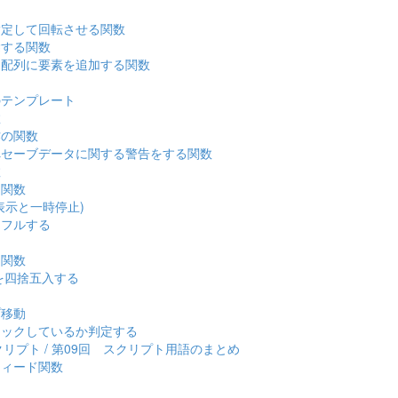
指定して回転させる関数
除する関数
う配列に要素を追加する関数
のテンプレート
数
作の関数
へセーブデータに関する警告をする関数
数
る関数
表示と一時停止)
ッフルする
る関数
を四捨五入する
プ移動
リックしているか判定する
クリプト / 第09回 スクリプト用語のまとめ
フィード関数