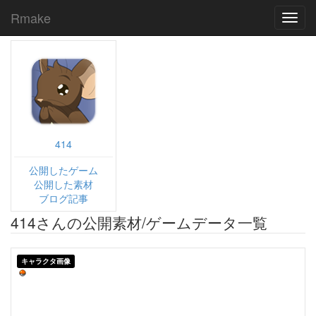
Rmake
Toggl
navig
414
公開したゲーム
公開した素材
ブログ記事
414さんの公開素材/ゲームデータ一覧
キャラクタ画像