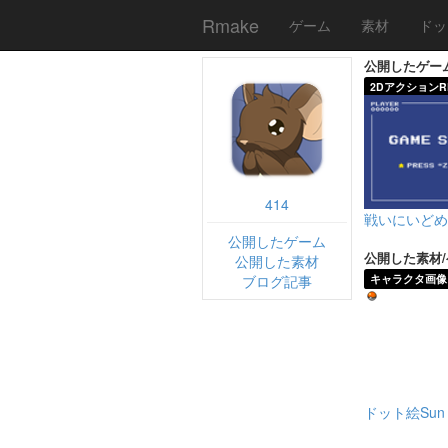
Rmake
ゲーム
素材
ドッ
公開したゲー
2DアクションR
414
戦いにいどめ
公開したゲーム
公開した素材
公開した素材
ブログ記事
キャラクタ画像
ドット絵Sun M