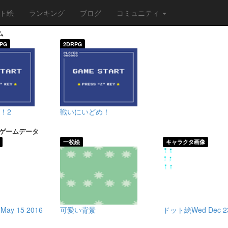
ト絵
ランキング
ブログ
コミュニティ
ム
PG
2DRPG
！2
戦いにいどめ！
/ゲームデータ
一枚絵
キャラクタ画像
ay 15 2016
可愛い背景
ドット絵Wed Dec 23