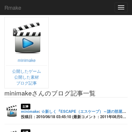
Rmake
Toggl
navig
minimake
公開したゲーム
公開した素材
ブログ記事
minimakeさんのブログ記事一覧
記事
minimake
:
☆新しく『ESCAPE（エスケープ）～謎の部屋からの脱出!!～』を公開しました☆
投稿日：2010/06/18 03:45:10 (最新コメント：2011年08月05日 15:30:22)