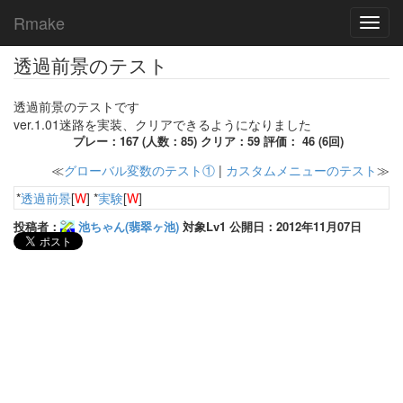
Rmake
Toggl
navig
透過前景のテスト
透過前景のテストです
ver.1.01迷路を実装、クリアできるようになりました
プレー：167 (人数：85) クリア：59 評価： 46 (6回)
≪
グローバル変数のテスト①
|
カスタムメニューのテスト
≫
*
透過前景
[
W
] *
実験
[
W
]
投稿者：
池ちゃん(翡翠ヶ池)
対象Lv1 公開日：2012年11月07日
18:08:20