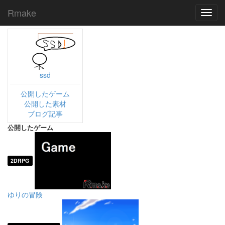
Rmake
Toggl
navig
ssd
公開したゲーム
公開した素材
ブログ記事
公開したゲーム
2DRPG
ゆりの冒険