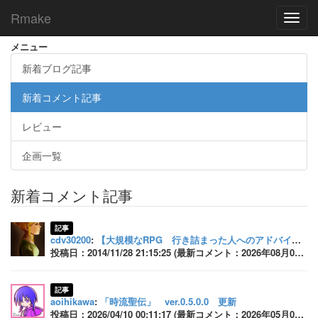
Rmake
Toggl
navig
メニュー
新着ブログ記事
新着コメント記事
レビュー
企画一覧
新着コメント記事
記事
cdv30200
:
【大規模なRPG 行き詰まった人へのアドバイス】
投稿日：2014/11/28 21:15:25 (最新コメント：2026年08月02日 23:43:53)
記事
aoihikawa
:
「時流聖伝」 ver.0.5.0.0 更新
投稿日：2026/04/10 00:11:17 (最新コメント：2026年05月04日 00:01:30)