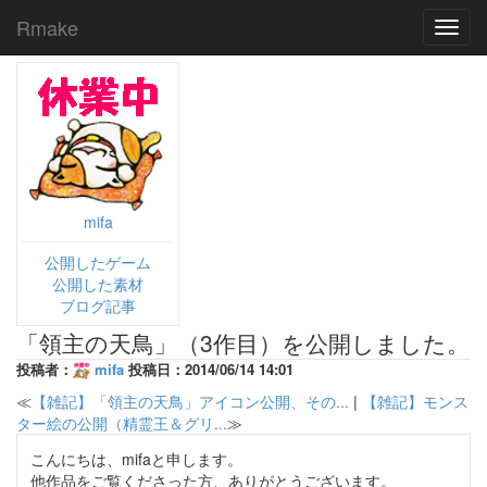
Rmake
Toggl
navig
mifa
公開したゲーム
公開した素材
ブログ記事
「領主の天鳥」（3作目）を公開しました。
投稿者：
mifa
投稿日：2014/06/14 14:01
≪
【雑記】「領主の天鳥」アイコン公開、その...
|
【雑記】モンス
ター絵の公開（精霊王＆グリ...
≫
こんにちは、mifaと申します。
他作品をご覧くださった方、ありがとうございます。