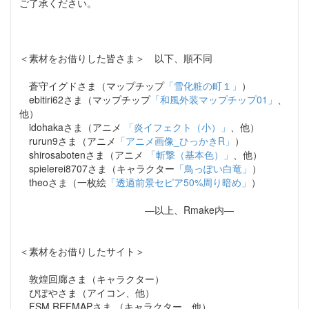
ご了承ください。
＜素材をお借りした皆さま＞ 以下、順不同
蒼守イグドさま（マップチップ
「雪化粧の町１」
）
ebitiri62さま（マップチップ
「和風外装マップチップ01」
、
他）
idohakaさま（アニメ
「炎イフェクト（小）」
、他）
rurun9さま（アニメ
「アニメ画像_ひっかきR」
）
shirosabotenさま（アニメ
「斬撃（基本色）」
、他）
spielerei8707さま（キャラクター
「鳥っぽい白竜」
）
theoさま（一枚絵
「透過前景セピア50%周り暗め」
）
―以上、Rmake内―
＜素材をお借りしたサイト＞
敦煌回廊さま（キャラクター）
ぴぽやさま（アイコン、他）
FSM REFMAPさま （キャラクター、他）