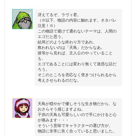
冴えてるぞ、ラヴィ君。

（※以下、物語の内容に触れます。ネタバレ
注意！※）

この物語で避けて通れないテーマは、人間の
エゴだと思う。

結局どのような終わり方であれ、

救われないのは「天鳥」だからなあ。

彼等から見れば、主人公のやっていること
も、

エゴであることには変わり無くて迷惑な話だ
ろう。

そこのところを否応なく突きつけられるから
天鳥が穏やかで優しそうな生き物だから、な
おさらそう感じますよね。

子供の天鳥も可愛らしいので手にかけると心
が痛みます・・・

そういう意味でキャラクターの選び方が、
