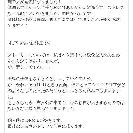
麗で大変勉強になりました！
戦闘もアクション苦手な私にはありがたい難易度で、ストレス
なく進むことができました。面白かったです！
mifa様の作品は毎回、個人的に学ばせて頂くことが多く感謝し
てます＾＾
※以下ネタバレ注意です
ストーリーについては、私は本を読まない残念な人間のため、
あまり深くはありませんが、
か、悲しいですね……
天鳥の子供をさくさくと、～していく主人公。
か、かわいそう(T T)と思う反面、彼にとってショウの存在がど
のようなものだったのだろうと、ふと考え込んでしまいまし
た。
もしかしたら、主人公の中でショウの存在が大きすぎたのでは
ないかなど様々思ってしまいました。
個人的にはend１が好きです。
最後のショウのセリフが印象に残ります。