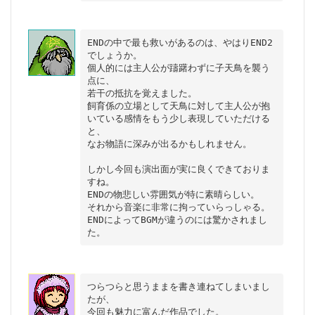
ENDの中で最も救いがあるのは、やはりEND2
でしょうか。

個人的には主人公が躊躇わずに子天鳥を襲う
点に、

若干の抵抗を覚えました。

飼育係の立場として天鳥に対して主人公が抱
いている感情をもう少し表現していただける
と、

なお物語に深みが出るかもしれません。

しかし今回も演出面が実に良くできておりま
すね。

ENDの物悲しい雰囲気が特に素晴らしい。

それから音楽に非常に拘っていらっしゃる。

ENDによってBGMが違うのには驚かされまし
つらつらと思うままを書き連ねてしまいまし
たが、

今回も魅力に富んだ作品でした。
