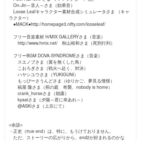
On-Jin～音人～さま（効果音）
Loose Leafキャラクター素材合成シミュレータさま （キャ
ラクター）
●MACK●http://homepage3.nifty.com/looseleaf/
フリー音楽素材 H/MIX GALLERYさま（音楽）
http://www.hmix.net/ 秋山裕和さま（死刑行列）
フリーBGM DOVA-SYNDROMEさま（音楽）
スエノブさま（翼を無くした鳥）
こおろぎさま（戦火へ赴く、対決）
ハヤシユウさま（YUKIGUNI）
もっぴーさうんどさま（ゆりかご、夢見る憧憬）
稿屋 隆さま（荊の庭 奇襲、nobody is home）
crank_horseさま（朝露）
kyaaiさま（夕陽～君に幸あれ～）
@ASKiさま（上京にて）
○余談○
・正史（true end）は、特に、もうけておりません。
ただ、ストーリーの広がりから、end2が好まれるのかな