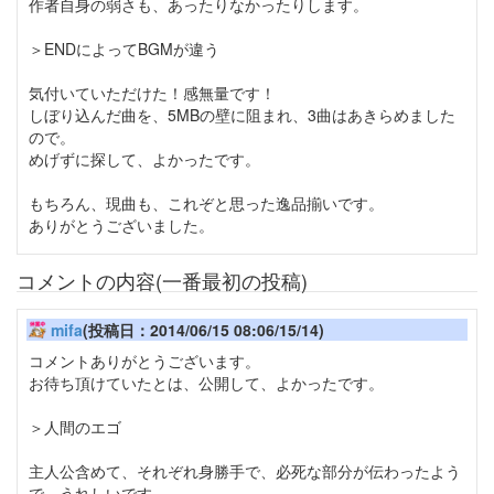
作者自身の弱さも、あったりなかったりします。
＞ENDによってBGMが違う
気付いていただけた！感無量です！
しぼり込んだ曲を、5MBの壁に阻まれ、3曲はあきらめました
ので。
めげずに探して、よかったです。
もちろん、現曲も、これぞと思った逸品揃いです。
ありがとうございました。
コメントの内容(一番最初の投稿)
mifa
(投稿日：2014/06/15 08:06/15/14)
コメントありがとうございます。
お待ち頂けていたとは、公開して、よかったです。
＞人間のエゴ
主人公含めて、それぞれ身勝手で、必死な部分が伝わったよう
で、うれしいです。