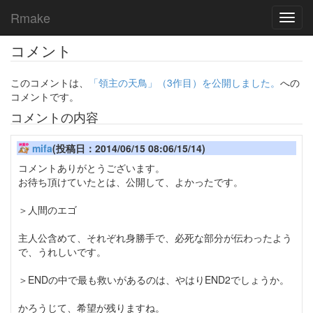
Rmake
Toggl
navig
コメント
このコメントは、
「領主の天鳥」（3作目）を公開しました。
への
コメントです。
コメントの内容
mifa
(投稿日：2014/06/15 08:06/15/14)
コメントありがとうございます。
お待ち頂けていたとは、公開して、よかったです。
＞人間のエゴ
主人公含めて、それぞれ身勝手で、必死な部分が伝わったよう
で、うれしいです。
＞ENDの中で最も救いがあるのは、やはりEND2でしょうか。
かろうじて、希望が残りますね。