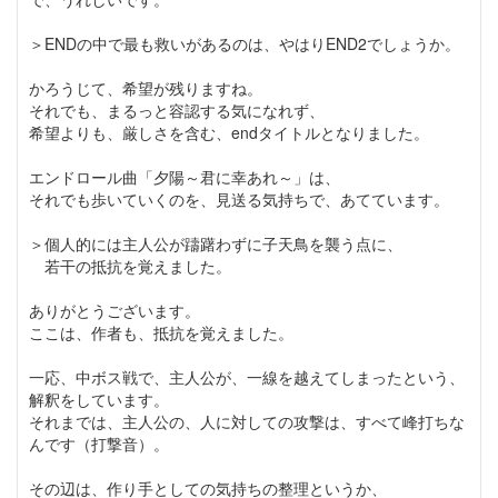
＞ENDの中で最も救いがあるのは、やはりEND2でしょうか。
かろうじて、希望が残りますね。
それでも、まるっと容認する気になれず、
希望よりも、厳しさを含む、endタイトルとなりました。
エンドロール曲「夕陽～君に幸あれ～」は、
それでも歩いていくのを、見送る気持ちで、あてています。
＞個人的には主人公が躊躇わずに子天鳥を襲う点に、
若干の抵抗を覚えました。
ありがとうございます。
ここは、作者も、抵抗を覚えました。
一応、中ボス戦で、主人公が、一線を越えてしまったという、
解釈をしています。
それまでは、主人公の、人に対しての攻撃は、すべて峰打ちな
んです（打撃音）。
その辺は、作り手としての気持ちの整理というか、