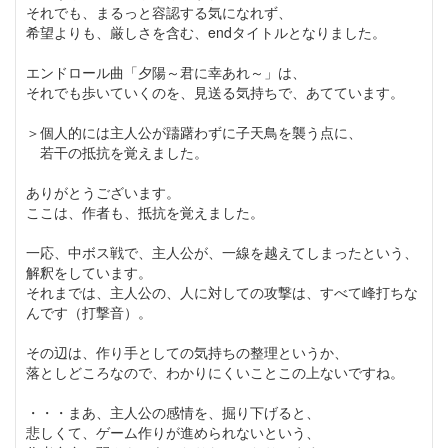
それでも、まるっと容認する気になれず、
希望よりも、厳しさを含む、endタイトルとなりました。
エンドロール曲「夕陽～君に幸あれ～」は、
それでも歩いていくのを、見送る気持ちで、あてています。
＞個人的には主人公が躊躇わずに子天鳥を襲う点に、
若干の抵抗を覚えました。
ありがとうございます。
ここは、作者も、抵抗を覚えました。
一応、中ボス戦で、主人公が、一線を越えてしまったという、
解釈をしています。
それまでは、主人公の、人に対しての攻撃は、すべて峰打ちな
んです（打撃音）。
その辺は、作り手としての気持ちの整理というか、
落としどころなので、わかりにくいことこの上ないですね。
・・・まあ、主人公の感情を、掘り下げると、
悲しくて、ゲーム作りが進められないという、