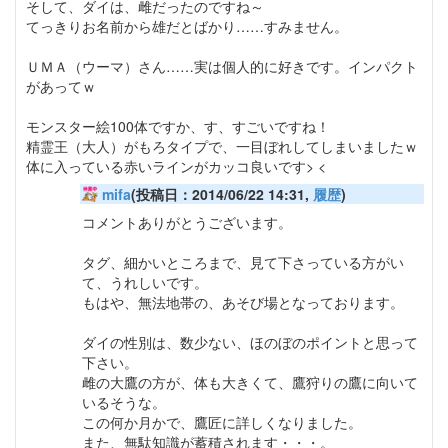
そして、ダイは、雌だったのですね～
てっきりお名前から雄だとばかり……すみません。
ＵＭＡ（ウーマ）さん……実は個人的に好きです。インパクト
があってｗ
モンスター絵100体ですか、す、すごいですね！
精霊王（大人）がもろタイプで、一目ぼれしてしまいましたｗ
体に入っている赤いラインがカッコ良いです> <
mifa
(投稿日：2014/06/22 14:31,
履歴
)
コメントありがとうございます。
タグ、細かいところまで、見て下さっている方がい
て、うれしいです。
もはや、無法地帯の、あそび場となっております。
ダイの性別は、数少ない、ほのぼのポイントと思って
下さい。
雌の大鷹の方が、体も大きくて、鷹狩りの鷹に向いて
いるそうな。
この何か月かで、鷹匠に詳しくなりました。
また、無駄知識が蓄積されます・・・。