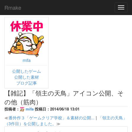
Rmake
Toggl
navig
mifa
公開したゲーム
公開した素材
ブログ記事
【雑記】「領主の天鳥」アイコン公開、そ
の他（筋肉）
投稿者：
mifa
投稿日：2014/06/18 13:01
≪
番外作３「ゲームクリア学校」＆素材の公開...
|
「領主の天鳥」
（3作目）を公開しました。
≫