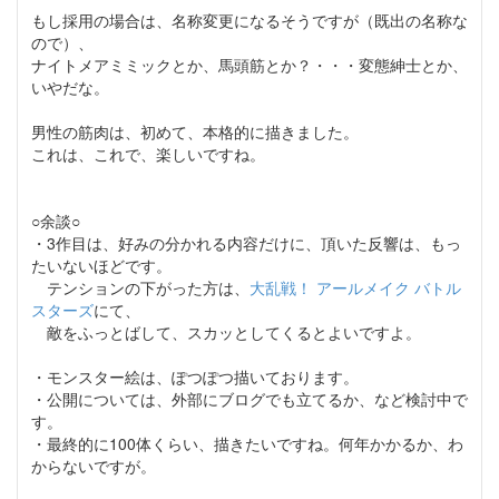
もし採用の場合は、名称変更になるそうですが（既出の名称な
ので）、
ナイトメアミミックとか、馬頭筋とか？・・・変態紳士とか、
いやだな。
男性の筋肉は、初めて、本格的に描きました。
これは、これで、楽しいですね。
○余談○
・3作目は、好みの分かれる内容だけに、頂いた反響は、もっ
たいないほどです。
テンションの下がった方は、
大乱戦！ アールメイク バトル
スターズ
にて、
敵をふっとばして、スカッとしてくるとよいですよ。
・モンスター絵は、ぽつぽつ描いております。
・公開については、外部にブログでも立てるか、など検討中で
す。
・最終的に100体くらい、描きたいですね。何年かかるか、わ
からないですが。