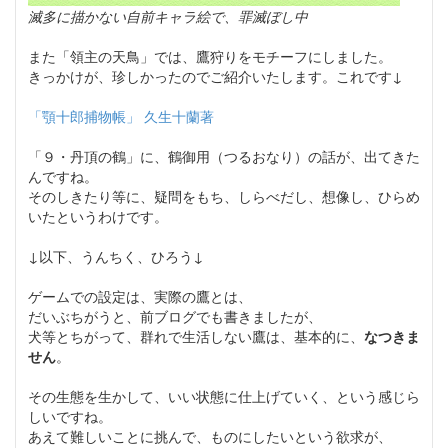
滅多に描かない自前キャラ絵で、罪滅ぼし中
また「領主の天鳥」では、鷹狩りをモチーフにしました。
きっかけが、珍しかったのでご紹介いたします。これです↓
「顎十郎捕物帳」 久生十蘭著
「９・丹頂の鶴」に、鶴御用（つるおなり）の話が、出てきた
んですね。
そのしきたり等に、疑問をもち、しらべだし、想像し、ひらめ
いたというわけです。
↓以下、うんちく、ひろう↓
ゲームでの設定は、実際の鷹とは、
だいぶちがうと、前ブログでも書きましたが、
犬等とちがって、群れで生活しない鷹は、基本的に、
なつきま
せん
。
その生態を生かして、いい状態に仕上げていく、という感じら
しいですね。
あえて難しいことに挑んで、ものにしたいという欲求が、