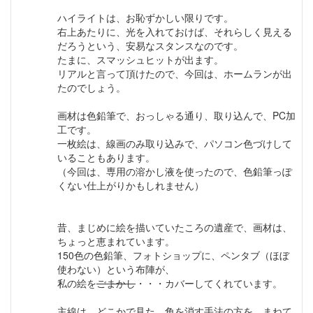
ハイライトは、お恥ずかしい限りです。
右上あたりに、光を入れておけば、それらしく見える
だろうという、安易なスタンスなのです。
たまに、スマッシュヒットが出ます。
リアルと言って頂けたので、今回は、ホームランが出
たのでしょう。
画材は色鉛筆で、おっしゃる通り、取り込んで、PC加
工です。
一枚絵は、線画のみ取り込みで、パソコン色づけして
いることもあります。
（今回は、専用の溶かし液を使ったので、色鉛筆っぽ
くない仕上がりかもしれません）
昔、まじめに絵を描いていたころの遺産で、画材は、
ちょっと恵まれています。
150色の色鉛筆、フォトショップに、ペンタブ（ほぼ
使わない）という布陣が、
私の絵を
ごまかし
・・・カバーしてくれています。
主線は、どこかで見た、角を消す手法の方を、まねて