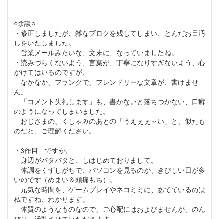
○余談○
・修正しましたが、雑なブログを残してしまい、とんだお目汚
しをいたしました。
営業メールみたいな、文末に、なっていましたね。
・読みづらくないよう、言葉が、丁寧になりすぎないよう、心
がけてはいるのですが、
なかなか、フランクで、フレンドリーな文章が、書けませ
ん。
「コメント失礼します」も、書かないと落ちつかない、口癖
のようになってしまいました。
おじさまの、くしゃみのあとの「うえぇぇ～い」と、似たも
のだと、ご理解ください。
・3作目、ですか。
身辺がバタバタと、しはじめておりまして。
体調をくずしがちで、パソコンを見るのが、きびしい日が多
いのです（めまい＆頭痛もち）。
元気な時間を、ゲームプレイやネコミミに、あてているのは
私ですね、わかります。
体質のようなものなので、ご心配にはおよびませんが、のん
びり、活動させていただきます。