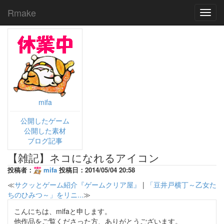
Rmake
Toggl
navig
mifa
公開したゲーム
公開した素材
ブログ記事
【雑記】ネコになれるアイコン
投稿者：
mifa
投稿日：2014/05/04 20:58
≪
サクッとゲーム紹介『ゲームクリア屋』
|
「豆井戸横丁～乙女た
ちのひみつ～」をリニ...
≫
こんにちは、mifaと申します。
他作品をご覧くださった方、ありがとうございます。