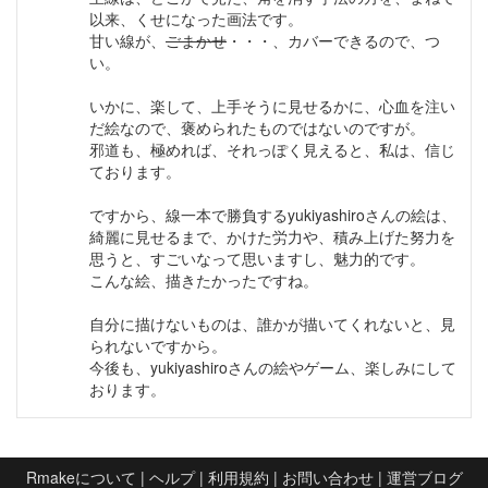
以来、くせになった画法です。
甘い線が、
ごまかせ
・・・、カバーできるので、つ
い。
いかに、楽して、上手そうに見せるかに、心血を注い
だ絵なので、褒められたものではないのですが。
邪道も、極めれば、それっぽく見えると、私は、信じ
ております。
ですから、線一本で勝負するyukiyashiroさんの絵は、
綺麗に見せるまで、かけた労力や、積み上げた努力を
思うと、すごいなって思いますし、魅力的です。
こんな絵、描きたかったですね。
自分に描けないものは、誰かが描いてくれないと、見
られないですから。
今後も、yukiyashiroさんの絵やゲーム、楽しみにして
おります。
Rmakeについて
|
ヘルプ
|
利用規約
|
お問い合わせ
|
運営ブログ