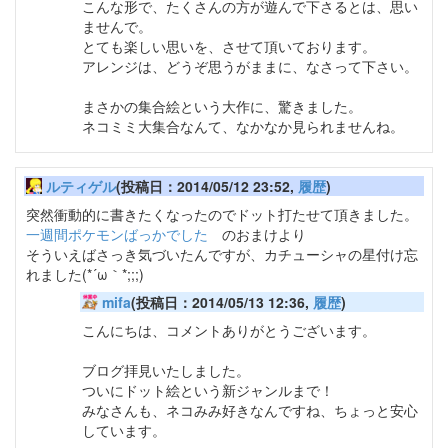
こんな形で、たくさんの方が遊んで下さるとは、思い
ませんで。
とても楽しい思いを、させて頂いております。
アレンジは、どうぞ思うがままに、なさって下さい。
まさかの集合絵という大作に、驚きました。
ネコミミ大集合なんて、なかなか見られませんね。
ルティゲル
(投稿日：2014/05/12 23:52,
履歴
)
突然衝動的に書きたくなったのでドット打たせて頂きました。
一週間ポケモンばっかでした
のおまけより
そういえばさっき気づいたんですが、カチューシャの星付け忘
れました(*´ω｀*;;;)
mifa
(投稿日：2014/05/13 12:36,
履歴
)
こんにちは、コメントありがとうございます。
ブログ拝見いたしました。
ついにドット絵という新ジャンルまで！
みなさんも、ネコみみ好きなんですね、ちょっと安心
しています。