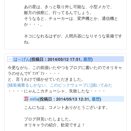
あの星は、きっと取り外し可能な、小型メカで、
敵方の偵察に、行ってるんでしょう。
そうなると、チョーカーは、変声機とか、通信機と
か・・・。
ネコになれるはずが、人間兵器になりそうな装備です
ね。
は～げん
(投稿日：2014/05/12 17:51,
履歴
)
今更ながら、この前描いたやつをブログに書いたのでオリキャ
ラのせんでｹﾞﾌﾝｹﾞﾌﾝ・・・・
と、言うわけで描かせていただきました。
[猫装備乗るしかない、このビックウェーブに[描いてみた
・・・・にゃんこカチューシャ、失敗したな・・・・
mifa
(投稿日：2014/05/13 12:31,
履歴
)
こんにちは、コメントありがとうございます。
ブログ拝見いたしました。
オリキャラの紹介、歓迎ですよ！