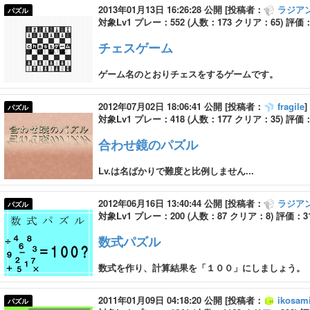
2013年01月13日 16:26:28 公開 [投稿者：
ラジア
パズル
対象Lv1 プレー：552 (人数：173 クリア：65) 評価
チェスゲーム
ゲーム名のとおりチェスをするゲームです。
2012年07月02日 18:06:41 公開 [投稿者：
fragile
]
パズル
対象Lv1 プレー：418 (人数：177 クリア：35) 評価
合わせ鏡のパズル
Lv.は名ばかりで難度と比例しません...
2012年06月16日 13:40:44 公開 [投稿者：
ラジア
パズル
対象Lv1 プレー：200 (人数：87 クリア：8) 評価：
数式パズル
数式を作り、計算結果を「１００」にしましょう。
2011年01月09日 04:18:20 公開 [投稿者：
ikosam
パズル