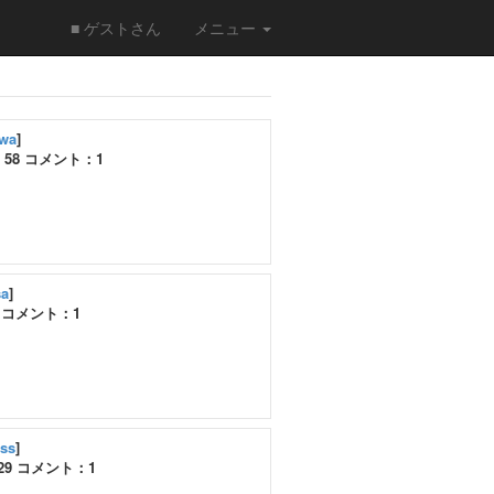
■ ゲストさん
メニュー
awa
]
：58 コメント：1
a
]
4 コメント：1
ss
]
：29 コメント：1