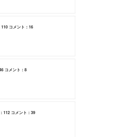
：110 コメント：16
：46 コメント：8
価：112 コメント：39