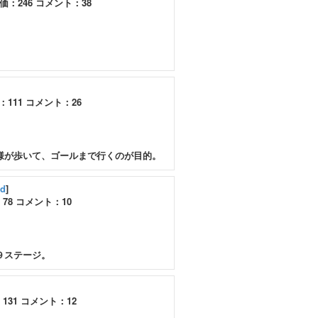
評価：246 コメント：38
価：111 コメント：26
様が歩いて、ゴールまで行くのが目的。
d
]
：78 コメント：10
９ステージ。
：131 コメント：12