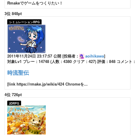
Rmakeでゲームをつくりたい！
3位 848pt
シミュレーションRPG
2011年11月24日 23:17:57 公開 [投稿者：
aoihikawa
]
対象Lv1 プレー：14748 (人数：4380 クリア：427) 評価：848 コメント：
時流聖伝
[link https://rmake.jp/wikis/424 Chromeを...
4位 726pt
2DRPG