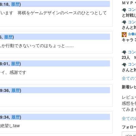
ＭＶＰ
8:18,
履歴
)
コン
ございます 将棋をゲームデザインのベースのひとつとして
と対戦
コン
さんと
✰❁
6,
履歴
)
キャラ 
しか行動できないってのはちょっと……
コン
23人 
8:01,
履歴
)
コン
さんと
レイ、感謝です
全ての
新着レ
9:36,
履歴
)
レビュ
感想を
てみま
9:34,
履歴
)
全ての
絶望しtaw
フォロ
ブログ