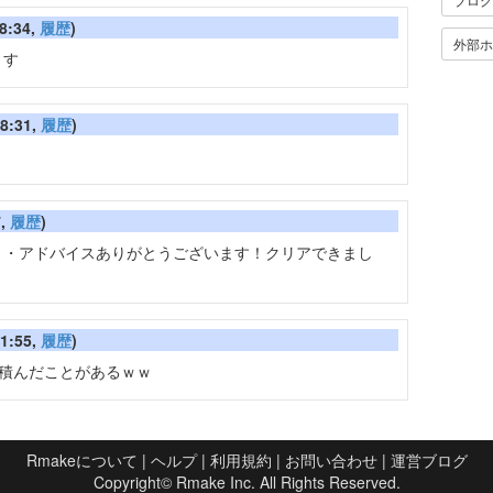
8:34,
履歴
)
外部ホ
ます
8:31,
履歴
)
7,
履歴
)
・・アドバイスありがとうございます！クリアできまし
1:55,
履歴
)
で積んだことがあるｗｗ
Rmakeについて
|
ヘルプ
|
利用規約
|
お問い合わせ
|
運営ブログ
Copyright©
Rmake Inc.
All Rights Reserved.