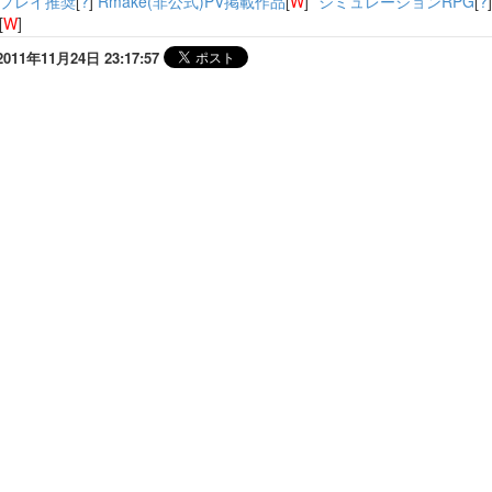
プレイ推奨
[
?
]
Rmake(非公式)PV掲載作品
[
W
] *
シミュレーションRPG
[
?
[
W
]
1年11月24日 23:17:57