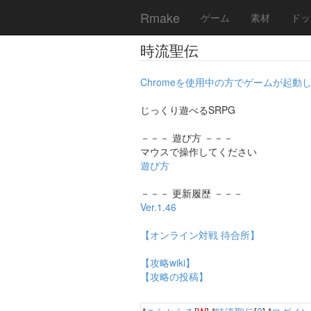
Rmake
ゲーム
素材
ドッ
時流聖伝
Chromeを使用中の方でゲームが起
じっくり遊べるSRPG
－－－ 遊び方 －－－
マウスで操作してください
遊び方
－－－ 更新履歴 －－－
Ver.1.46
【オンライン対戦 待合所】
【攻略wiki】
【攻略の投稿】