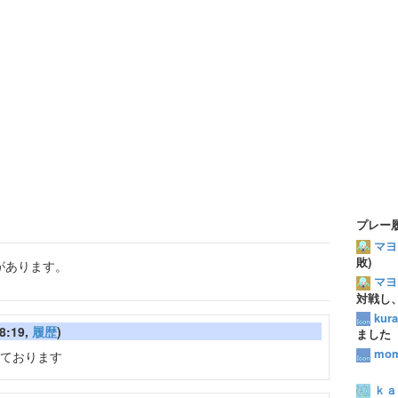
プレー
マヨ
敗)
があります。
マヨ
対戦し
kur
8:19,
履歴
)
ました
mom
っております
ｋａ