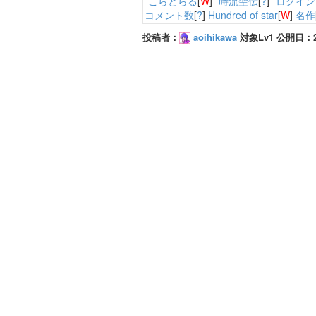
*
こらとらる
[
W
] *
時流聖伝
[
?
] *
ログイン
コメント数
[
?
]
Hundred of star
[
W
]
名作
投稿者：
aoihikawa
対象Lv1 公開日：201