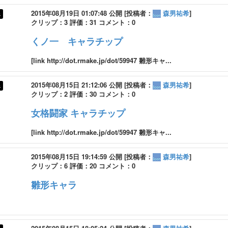
2015年08月19日 01:07:48 公開 [投稿者：
森男祐希
]
像
クリップ：3 評価：31 コメント：0
くノ一 キャラチップ
[link http://dot.rmake.jp/dot/59947 雛形キャ...
2015年08月15日 21:12:06 公開 [投稿者：
森男祐希
]
像
クリップ：2 評価：30 コメント：0
女格闘家 キャラチップ
[link http://dot.rmake.jp/dot/59947 雛形キャ...
2015年08月15日 19:14:59 公開 [投稿者：
森男祐希
]
クリップ：6 評価：20 コメント：0
雛形キャラ