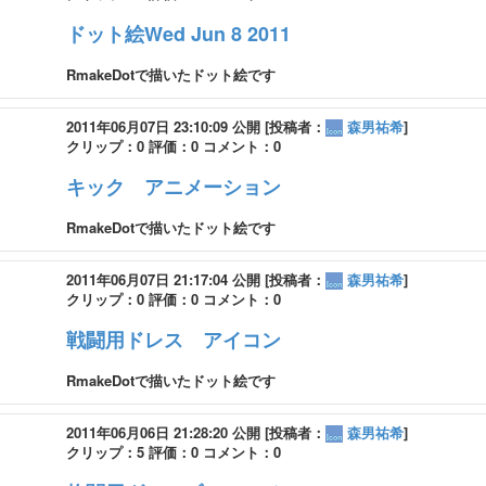
ドット絵Wed Jun 8 2011
RmakeDotで描いたドット絵です
2011年06月07日 23:10:09 公開 [投稿者：
森男祐希
]
クリップ：0 評価：0 コメント：0
キック アニメーション
RmakeDotで描いたドット絵です
2011年06月07日 21:17:04 公開 [投稿者：
森男祐希
]
クリップ：0 評価：0 コメント：0
戦闘用ドレス アイコン
RmakeDotで描いたドット絵です
2011年06月06日 21:28:20 公開 [投稿者：
森男祐希
]
クリップ：5 評価：0 コメント：0