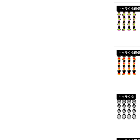
キャラクタ画
キャラクタ画
キャラクタ