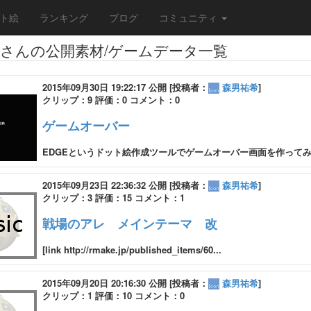
ト絵
ランキング
ブログ
コミュニティ
さんの公開素材/ゲームデータ一覧
2015年09月30日 19:22:17 公開 [投稿者：
森男祐希
]
クリップ：9 評価：0 コメント：0
ゲームオーバー
EDGEというドット絵作成ツールでゲームオーバー画面を作って
2015年09月23日 22:36:32 公開 [投稿者：
森男祐希
]
クリップ：3 評価：15 コメント：1
戦場のアレ メインテーマ 改
[link http://rmake.jp/published_items/60...
2015年09月20日 20:16:30 公開 [投稿者：
森男祐希
]
クリップ：1 評価：10 コメント：0