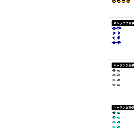
キャラクタ画
キャラクタ画
キャラクタ画