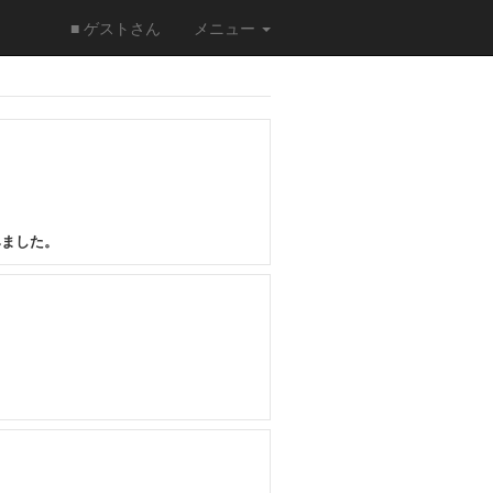
■ ゲストさん
メニュー
みました。