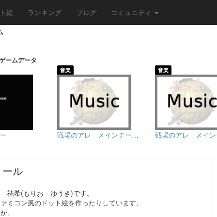
ト絵
ランキング
ブログ
コミュニティ
ム
/ゲームデータ
音楽
音楽
ー
戦場のアレ メインテーマ 改
戦場のアレ メイン
ィール
 祐希(もりお ゆうき)です。
ファミコン風のドット絵を作ったりしています。
すが、