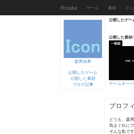
Rmake
ゲーム
素材
ドッ
公開したゲー
公開した素材
一枚絵
森男祐希
公開したゲーム
公開した素材
ゲームオーバ
ブログ記事
プロフ
どうも、森男
気まぐれに
そんな私で