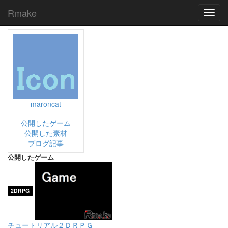
Rmake
Toggl
navig
maroncat
公開したゲーム
公開した素材
ブログ記事
公開したゲーム
2DRPG
チュートリアル２ＤＲＰＧ