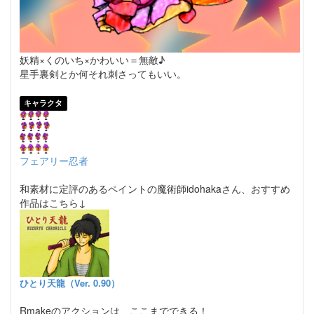
妖精×くのいち×かわいい＝無敵♪
星手裏剣とか何それ刺さってもいい。
キャラクタ
フェアリー忍者
和素材に定評のあるペイントの魔術師idohakaさん、おすすめ
作品はこちら↓
ひとり天龍（Ver. 0.90）
Rmakeのアクションは、ここまでできる！