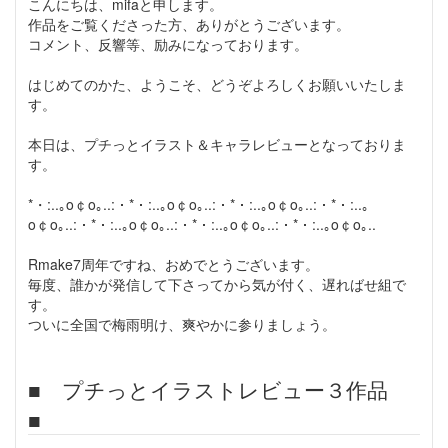
こんにちは、mifaと申します。
作品をご覧くださった方、ありがとうございます。
コメント、反響等、励みになっております。
はじめてのかた、ようこそ、どうぞよろしくお願いいたしま
す。
本日は、プチっとイラスト＆キャラレビューとなっておりま
す。
*・:..｡o￠o｡..:・*・:..｡o￠o｡..:・*・:..｡o￠o｡..:・*・:..｡
o￠o｡..:・*・:..｡o￠o｡..:・*・:..｡o￠o｡..:・*・:..｡o￠o｡..
Rmake7周年ですね、おめでとうございます。
毎度、誰かが発信して下さってから気が付く、遅ればせ組で
す。
ついに全国で梅雨明け、爽やかに参りましょう。
■ プチっとイラストレビュー３作品
■