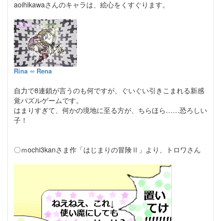
aoihikawaさんのキャラは、絵心をくすぐります。
Rina ∽ Rena
自力で8連鎖が言うのも何ですが、ぐいぐい引きこまれる新感
覚パズルゲームです。
はまりすぎて、何かの境地に至る方が、ちらほら……恐ろしい
子！
〇ｍochi3kanさま作「はじまりの冒険Ⅱ」より、トロワさん