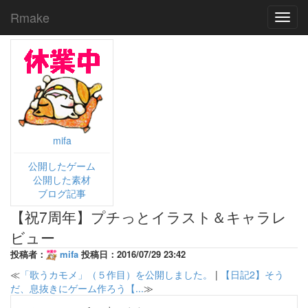
Rmake
Toggl
navig
mifa
公開したゲーム
公開した素材
ブログ記事
【祝7周年】プチっとイラスト＆キャラレ
ビュー
投稿者：
mifa
投稿日：2016/07/29 23:42
≪
「歌うカモメ」（５作目）を公開しました。
|
【日記2】そう
だ、息抜きにゲーム作ろう【...
≫