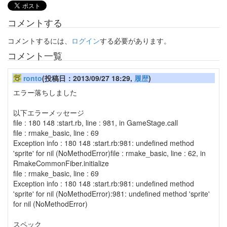
コメントする
コメントするには、
ログイン
する必要があります。
コメント一覧
ronto
(投稿日：2013/09/27 18:29,
履歴
)
エラー落ちしました
以下エラーメッセージ
file : 180 148 :start.rb, line : 981, in GameStage.call
file : rmake_basic, line : 69
Exception info : 180 148 :start.rb:981: undefined method
'sprite' for nil (NoMethodError)file : rmake_basic, line : 62, in
RmakeCommonFiber.initialize
file : rmake_basic, line : 69
Exception info : 180 148 :start.rb:981: undefined method
'sprite' for nil (NoMethodError):981: undefined method 'sprite'
for nil (NoMethodError)
スペック