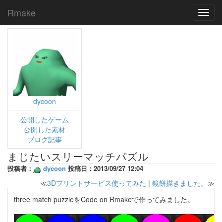
Rmake
Toggl
navig
dycoon
公開したゲーム
公開した素材
ブログ記事
まじたいスリーマッチパズル
投稿者：
dycoon
投稿日：2013/09/27 12:04
≪
3Dプリントサービス使ってみた
|
鏡餅描きました。
≫
three match puzzleをCode on Rmakeで作ってみました。