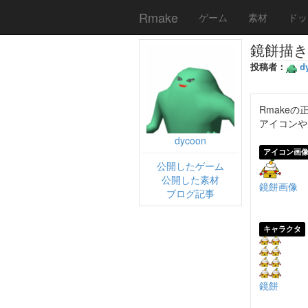
Rmake
ゲーム
素材
ドッ
鏡餅描
投稿者：
d
Rmake
アイコンや
dycoon
アイコン画
公開したゲーム
公開した素材
鏡餅画像
ブログ記事
キャラクタ
鏡餅