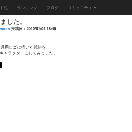
ト絵
ランキング
ブログ
コミュニティ
きました。
ycoon
投稿日：2010/01/04 18:45
の正月用ロゴに描いた鏡餅を
キャラクターにしてみました。
像