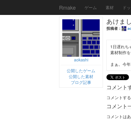
Rmake
ゲーム
素材
ドッ
あけま
投稿者：
a
1日遅れち
素材制作を
aokashi
まぁ。今年
公開したゲーム
公開した素材
ブログ記事
コメント
コメントする
コメント
コメントはあ