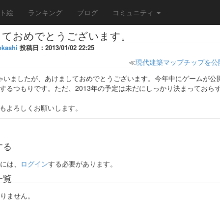
ト絵
ランキング
ブログ
コミュニティ
しておめでとうございます。
okashi
投稿日：2013/01/02 22:25
≪
現代建築マップチップを公
ゃいましたが、あけましておめでとうございます。今年中にゲームが公
するつもりです。ただ、2013年の予定は未だにしっかり決まっておら
もよろしくお願いします。
する
には、
ログイン
する必要があります。
一覧
りません。