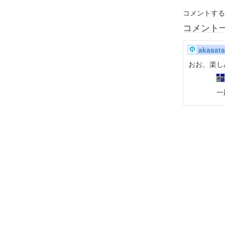
コメントする
コメント
akasata
おお、楽し
一