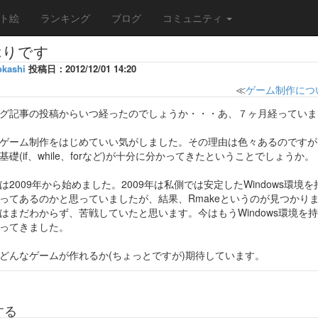
ト絵
ランキング
ブログ
コミュニティ
ぶりです
okashi
投稿日：2012/12/01 14:20
≪
ゲーム制作につ
グ記事の投稿からいつ経ったのでしょうか・・・あ、７ヶ月経っていま
ゲーム制作をはじめていい気がしました。その理由は色々あるのですが
礎(if、while、forなど)が十分に分かってきたということでしょうか。
は2009年から始めました。2009年は私側では安定したWindows環
ってあるのかと思っていましたが、結果、Rmakeというのが見つかりました
はまだわからず、苦戦していたと思います。今はもうWindows環境を
ってきました。
どんなゲームが作れるか(ちょっとですが)期待しています。
する