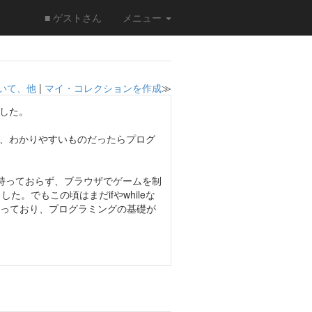
■ ゲストさん
メニュー
いて、他
|
マイ・コレクションを作成
≫
した。
、わかりやすいものだったらプログ
境を持っておらず、ブラウザでゲームを制
。でもこの頃はまだifやwhileな
持っており、プログラミングの基礎が