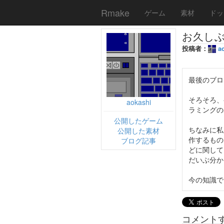
Rmake
ゲーム
素材
ドッ
お久し
投稿者：
a
最後のブロ
そろそろ、
aokashi
ラミングの基
公開したゲーム
ちなみに私
公開した素材
作するもの
ブログ記事
どに関して
だいぶ分か
今の知識で
コメント