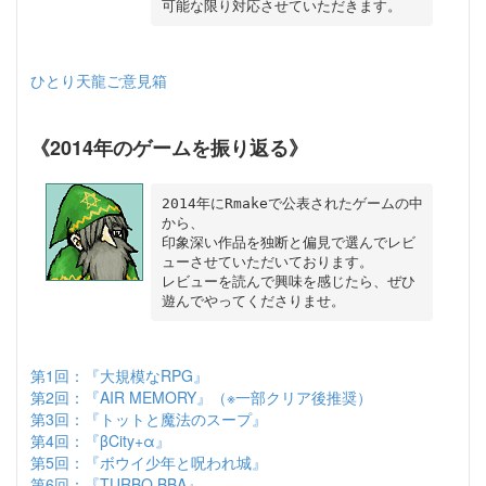
ひとり天龍ご意見箱
《2014年のゲームを振り返る》
2014年にRmakeで公表されたゲームの中
から、

印象深い作品を独断と偏見で選んでレビ
ューさせていただいております。

レビューを読んで興味を感じたら、ぜひ
第1回：『大規模なRPG』
第2回：『AIR MEMORY』（※一部クリア後推奨）
第3回：『トットと魔法のスープ』
第4回：『βCity+α』
第5回：『ボウイ少年と呪われ城』
第6回：『TURBO BBA』