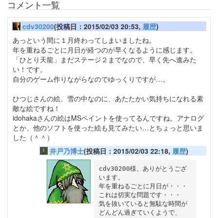
コメント一覧
cdv30200
(投稿日：2015/02/03 20:53,
履歴
)
あっという間に１月終わってしまいましたね。
年を重ねるごとに月日が経つのが早くなるように感じます。
「ひとり天龍」まだステージ２までなので、早く先へ進みた
い！です。
自分のゲーム作りながらなのでゆっくりですが…。
ひつじさんの絵、雪の中なのに、あたたかい気持ちになれる素
敵な絵ですね！
idohakaさんの絵はMSペイントを使ってるんですね。アナログ
とか、他のソフトを使った絵も見てみたい…とちょっと思いま
した（＾＾）
井戸乃博士
(投稿日：2015/02/03 22:18,
履歴
)
cdv30200様、ありがとうござ
います。

年を重ねるごとに月日が・・・
これは切実な問題です・・・

気を抜いていると無駄な時間が
どんどん過ぎていくようで、
