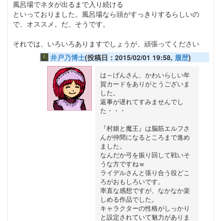
風呂場でネタが出るまで入り続ける
といっておりました。風呂場なら頭がすっきりするらしいの
で、オススメ。だ、そうです。
それでは、いろいろありますでしょうが、頑張ってください
井戸乃博士
(投稿日：2015/02/01 19:58,
履歴
)
は～げんさん、かわいらしい年
賀カードをありがとうございま
した。

返事が遅れてすみませんでし
た・・・

『村娘と魔王』は脳筋エルフさ
んが仲間になるところまで進め
ました。

なんだか弓を振り回して戦いそ
うな方ですねｗ

ライデルさんと張り合う役どこ
ろがおもしろいです。

率直な感想ですが、なかなか楽
しめる作品でした。

キャラクターの性格がしっかり
と設定されていて魅力がありま