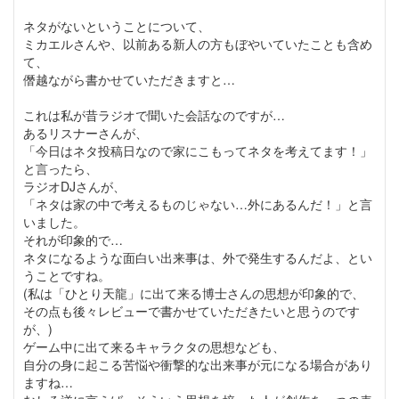
ネタがないということについて、
ミカエルさんや、以前ある新人の方もぼやいていたことも含め
て、
僭越ながら書かせていただきますと…
これは私が昔ラジオで聞いた会話なのですが…
あるリスナーさんが、
「今日はネタ投稿日なので家にこもってネタを考えてます！」
と言ったら、
ラジオDJさんが、
「ネタは家の中で考えるものじゃない…外にあるんだ！」と言
いました。
それが印象的で…
ネタになるような面白い出来事は、外で発生するんだよ、とい
うことですね。
(私は「ひとり天龍」に出て来る博士さんの思想が印象的で、
その点も後々レビューで書かせていただきたいと思うのです
が、)
ゲーム中に出て来るキャラクタの思想なども、
自分の身に起こる苦悩や衝撃的な出来事が元になる場合があり
ますね…