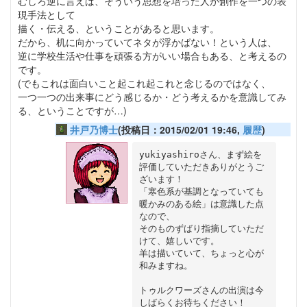
むしろ逆に言えば、そういう思想を培った人が創作を一つの表
現手法として
描く・伝える、ということがあると思います。
だから、机に向かっていてネタが浮かばない！という人は、
逆に学校生活や仕事を頑張る方がいい場合もある、と考えるの
です。
(でもこれは面白いこと起これ起これと念じるのではなく、
一つ一つの出来事にどう感じるか・どう考えるかを意識してみ
る、ということですが…)
井戸乃博士
(投稿日：2015/02/01 19:46,
履歴
)
yukiyashiroさん、まず絵を
評価していただきありがとうご
ざいます！

「寒色系が基調となっていても
暖かみのある絵」は意識した点
なので、

そのものずばり指摘していただ
けて、嬉しいです。

羊は描いていて、ちょっと心が
和みますね。

トゥルクワーズさんの出演は今
しばらくお待ちください！
