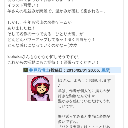
イラスト可愛い！
羊さんの毛並みが綺麗で、温かみが感じて癒される～。
しかし、今年も沢山の名作ゲームが
ありましたね！
そして名作の一つである「ひとり天龍」が
どんどんパワーアップしてるッ！凄く面白そう！
どんな感じになっていくのかな～(ﾜｸﾜｸ
idohakaさんもなかなか忙しそうですが、
これからの活動にもご期待！！頑張ってください！
井戸乃博士
(投稿日：2015/02/01 20:05,
履歴
)
k5さん、よろしくお願いします
♪

羊は、作者が個人的に描くのが
好きな動物なんですｗ

温かみを感じていただけてうれ
しいです。

振り返ってみると本当に名作が
多いですね。

『ひとり天龍』は・・・とりあ