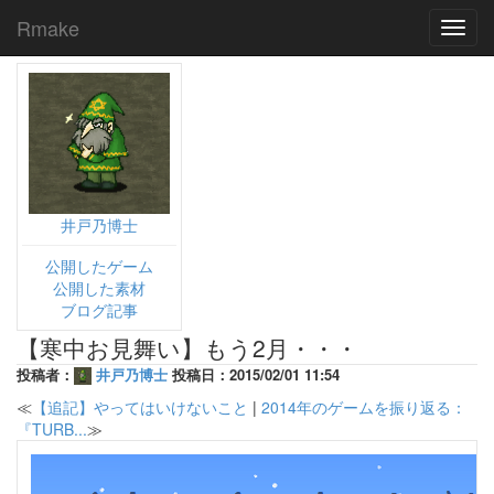
Rmake
Toggl
navig
井戸乃博士
公開したゲーム
公開した素材
ブログ記事
【寒中お見舞い】もう2月・・・
投稿者：
井戸乃博士
投稿日：2015/02/01 11:54
≪
【追記】やってはいけないこと
|
2014年のゲームを振り返る：
『TURB...
≫