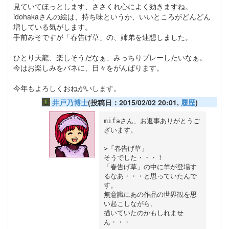
見ていてほっとします、ささくれ心によく効きますね。
idohakaさんの絵は、持ち味というか、いいところがどんどん
増している気がします。
手前みそですが「春告げ草」の、姉弟を連想しました。
ひとり天龍、楽しそうだなぁ、みっちりプレーしたいなぁ。
今はお楽しみをバネに、日々をがんばります。
今年もよろしくおねがいします。
井戸乃博士
(投稿日：2015/02/02 20:01,
履歴
)
mifaさん、お返事ありがとうご
ざいます。

>「春告げ草」

そうでした・・・！

「春告げ草」の中に羊が登場す
るなあ・・・と思っていたんで
す。

無意識にあの作品の世界観を思
い起こしながら、

描いていたのかもしれませ
ん・・・
