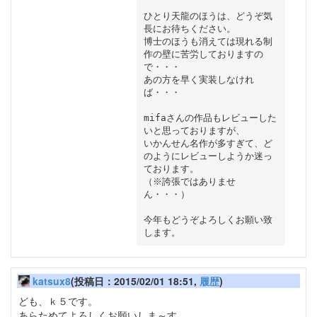
ひとり天龍のほうは、どうぞ気
長にお待ちください。

博士のほうも消えては現れる制
作の壁に苦労しておりますの
で・・・

あの方を早く実装しなけれ
ば・・・

mifaさんの作品もレビューした
いと思っておりますが、

いかんせん名作が多すぎて、ど
のようにレビューしようか迷っ
ております。

（※誇張ではありませ
ん・・・）

今年もどうぞよろしくお願い致
katsux8
(投稿日：2015/02/01 18:51,
履歴
)
ども、ｋ５です。
あらためてよろしくお願いしま～す。