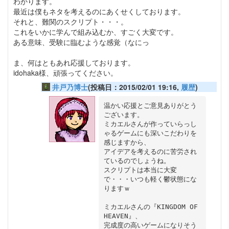
わかります。
最近は僕もネタを考えるのにあくせくしております。
それと、難関のスクリプト・・・。
これをいかに学んで組み込むか、すごく大変です。
ある意味、受験に臨むような感覚（なにっ
ま、何はともあれ応援しております。
idohaka様、頑張ってください。
井戸乃博士
(投稿日：2015/02/01 19:16,
履歴
)
温かい応援とご意見ありがとう
ございます。

ミカエルさんが作っていらっし
ゃるゲームにも深いこだわりを
感じますから、

アイデアを考えるのに苦労され
ているのでしょうね。

スクリプトは本当に大変
で・・・いつも軽く鬱状態にな
りますｗ

ミカエルさんの『KINGDOM OF 
HEAVEN』、

完成度の高いゲームになりそう