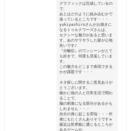
グラフィックは完成しているの
で、

あとはどのように組み込むかで
迷っているところです・・・

yukiyashiroさんがお描きに
なるトゥルクワーズさんは、

セクシーな魅力があると思いま
す。あのサラサラした髪が心地
良いです♪

『分離症』のワンシーンがとて
も好きで、何度も見返していま
す。

この魅力をどこまで表現できる
かが課題です・・・

ネタ探しに関するご意見ありが
とうございます。

確かに他の人と日常生活で関わ
ることで、

脳の刺激になる部分があるかも
しれません・・・

自分の身に起こる苦悩・・・作
者にもたくさんありそうですｗ

最近は世界観に通じるところが
あるゲームや、
