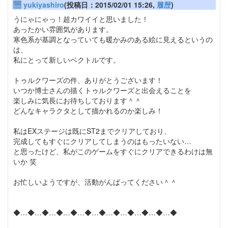
yukiyashiro
(投稿日：2015/02/01 15:26,
履歴
)
うにゃにゃっ！超カワイイと思いました！
あったかい雰囲気があります。
寒色系が基調となっていても暖かみのある絵に見えるというの
は、
私にとって新しいベクトルです。
トゥルクワーズの件、ありがとうございます！
いつか博士さんの描くトゥルクワーズと出会えることを
楽しみに気長にお待ちしております＾＾
どんなキャラクタとして描かれるのか楽しみ！
私はEXステージは既にST2までクリアしており、
完成してもすぐにクリアしてしまうのはもったいない…
と思ったけど、私がこのゲームをすぐにクリアできるわけは無
いか 笑
お忙しいようですが、活動がんばってください＾＾
◆…◆…◆…◆…◆…◆…◆…◆…◆…◆…◆…◆