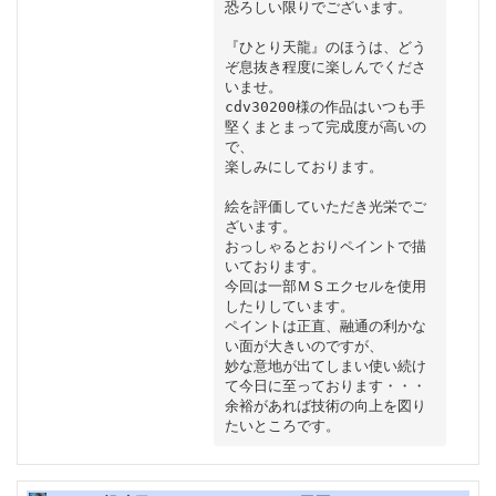
恐ろしい限りでございます。

『ひとり天龍』のほうは、どう
ぞ息抜き程度に楽しんでくださ
いませ。

cdv30200様の作品はいつも手
堅くまとまって完成度が高いの
で、

楽しみにしております。

絵を評価していただき光栄でご
ざいます。

おっしゃるとおりペイントで描
いております。

今回は一部ＭＳエクセルを使用
したりしています。

ペイントは正直、融通の利かな
い面が大きいのですが、

妙な意地が出てしまい使い続け
て今日に至っております・・・

余裕があれば技術の向上を図り