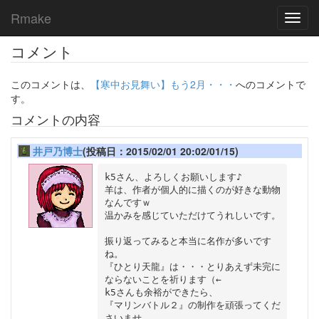
Rmake
Toggl
navig
コメント
このコメントは、
【寒中お見舞い】もう2月・・・
へのコメントで
す。
コメントの内容
井戸乃博士
(投稿日：2015/02/01 20:02/01/15)
k5さん、よろしくお願いします♪

羊は、作者が個人的に描くのが好きな動物
なんですｗ

温かみを感じていただけてうれしいです。

振り返ってみると本当に名作が多いです
ね。

『ひとり天龍』は・・・とりあえず未完に
ならないことを祈ります（←

k5さんも余裕ができたら、

『マリンバトル２』の制作を頑張ってくだ
さいませ。
