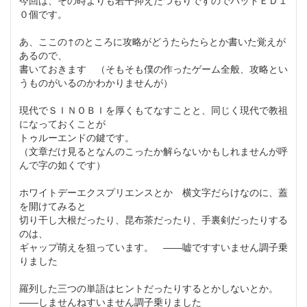
今回は、その時よりも若干抑えたつもりですのでバッドＥＤ１
０個です。
あ、ここの↑のところに攻略がどうたらたらとか書いた覚えが
あるので、
書いておきます （そもそも僕の作ったゲーム全般、攻略とい
うものがいるのかわかりませんが）
現代でＳＩＮＯＢＩを厚くもてなすことと、同じく現代で教祖
になっておくことが
トゥルーエンドの鍵です。
（文章だけ見るとなんのこったか解らないかもしれませんが呼
んで字の如くです）
ホワイトデーエクスプリエンスとか 横文字だらけなのに、蓋
を開けてみると
切り干し大根だったり、昆布茶だったり、手裏剣だったりする
のは、
ギャップ萌えを狙っています。 ――嘘ですすいません調子乗
りました
羅列した三つの単語はヒントだったりするとかしないとか。
――しませんねすいません調子乗りました