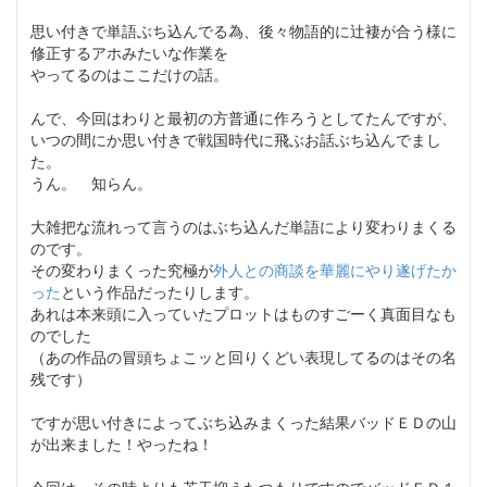
思い付きで単語ぶち込んでる為、後々物語的に辻褄が合う様に
修正するアホみたいな作業を
やってるのはここだけの話。
んで、今回はわりと最初の方普通に作ろうとしてたんですが、
いつの間にか思い付きで戦国時代に飛ぶお話ぶち込んでまし
た。
うん。 知らん。
大雑把な流れって言うのはぶち込んだ単語により変わりまくる
のです。
その変わりまくった究極が
外人との商談を華麗にやり遂げたか
った
という作品だったりします。
あれは本来頭に入っていたプロットはものすごーく真面目なも
のでした
（あの作品の冒頭ちょこッと回りくどい表現してるのはその名
残です）
ですが思い付きによってぶち込みまくった結果バッドＥＤの山
が出来ました！やったね！