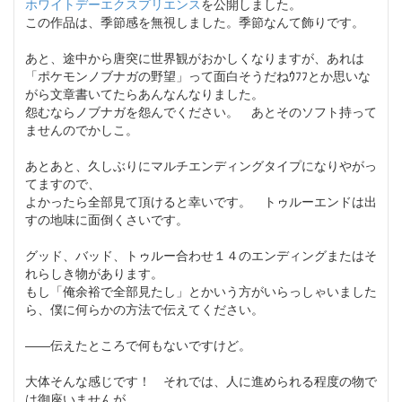
ホワイトデーエクスプリエンス
を公開しました。
この作品は、季節感を無視しました。季節なんて飾りです。
あと、途中から唐突に世界観がおかしくなりますが、あれは
「ポケモンノブナガの野望」って面白そうだねｳﾌﾌとか思いな
がら文章書いてたらあんなんなりました。
怨むならノブナガを怨んでください。 あとそのソフト持って
ませんのでかしこ。
あとあと、久しぶりにマルチエンディングタイプになりやがっ
てますので、
よかったら全部見て頂けると幸いです。 トゥルーエンドは出
すの地味に面倒くさいです。
グッド、バッド、トゥルー合わせ１４のエンディングまたはそ
れらしき物があります。
もし「俺余裕で全部見たし」とかいう方がいらっしゃいました
ら、僕に何らかの方法で伝えてください。
――伝えたところで何もないですけど。
大体そんな感じです！ それでは、人に進められる程度の物で
は御座いませんが、