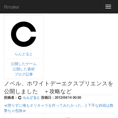
Rmake
Toggl
navig
らんどると
公開したゲーム
公開した素材
ブログ記事
ノベル、ホワイトデーエクスプリエンスを
公開しました ＋攻略など
投稿者：
らんどると
投稿日：2012/04/14 00:50
≪
懲りずに俺もオリキャラを作ってみたかった...
|
下手な鉄砲は数
撃ちゃ危険
≫