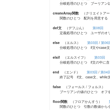
分岐処理のひとつ ブーリアン以
createArray関数
（クリエイトアー
関数のひとつ 配列を用意する
def文
（デフぶん）
第08回
定義処理のひとつ ユーザのオリ
else
（エルス）
第03回
/
第06
分岐処理のひとつ if文やcase
elsif
（エルスイフ）
第03回
分岐処理のひとつ if文の中に含
end
（エンド）
第03回
/
第04
終了記号 if文、case文、whil
false
（フォールス / フォルス
ブーリアンの値のひとつ オフを
floor関数
（フロアかんすう）
関数のひとつ 引数の数値から小