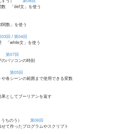
かんすう）
第08回
 「def文」を使う
d関数」を使う
第03回
/
第04回
while文」を使う
く）
第07回
のパソコンの時刻
う）
第05回
や各シーンの範囲まで使用できる変数
果としてブーリアンを返す
んこうちのう）
第06回
せて作ったプログラムやスクリプト