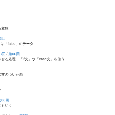
る変数
3回
「false」のデータ
3回
/
第06回
処理 「if文」や「case文」を使う
前のついた箱
タ
第08回
ともいう