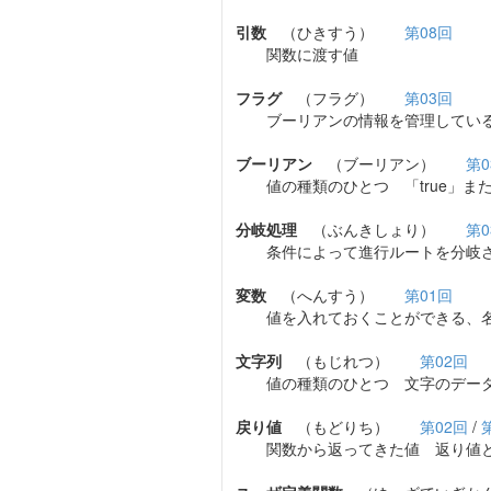
引数
（ひきすう）
第08回
関数に渡す値
フラグ
（フラグ）
第03回
ブーリアンの情報を管理してい
ブーリアン
（ブーリアン）
第0
値の種類のひとつ 「true」または
分岐処理
（ぶんきしょり）
第0
条件によって進行ルートを分岐させる
変数
（へんすう）
第01回
値を入れておくことができる、名
文字列
（もじれつ）
第02回
値の種類のひとつ 文字のデー
戻り値
（もどりち）
第02回
/
関数から返ってきた値 返り値