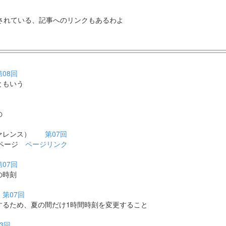
されている、記事へのリンクもあるわよ
第08回
ともいう
の
ファレンス）
第07回
覧ページ
ページリンク
第07回
の時刻
）
第07回
るため、夏の間だけ1時間時刻を変更すること
3回