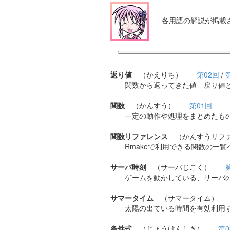
各用語の解説が掲載
返り値
（かえりち）
第02回
/
関数から返ってきた値 戻り値
関数
（かんすう）
第01回
一定の動作や処理をまとめたも
関数リファレンス
（かんすうリ
Rmakeで利用できる関数の一
サーバ時刻
（サーバじこく）
ゲームを動かしている、サーバ
サマータイム
（サマータイム
太陽の出ている時間を有効利用す
条件式
（じょうけんしき）
第0