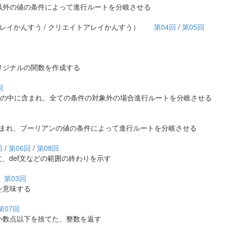
外の値の条件によって進行ルートを分岐させる
レイかんすう / クリエイトアレイかんすう）
第04回
/
第05回
ジナルの関数を作成する
回
文の中に含まれ、全ての条件の対象外の場合進行ルートを分岐させる
まれ、ブーリアンの値の条件によって進行ルートを分岐させる
回
/
第06回
/
第08回
e文、def文などの範囲の終わりを示す
）
第03回
意味する
第07回
数点以下を捨てた、整数を返す