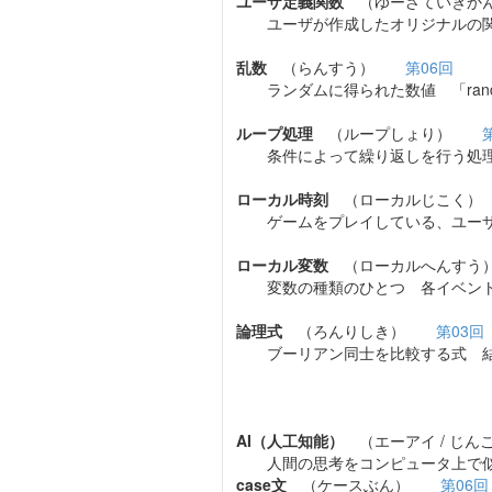
ユーザ定義関数
（ゆーざていぎ
ユーザが作成したオリジナルの関数
乱数
（らんすう）
第06回
ランダムに得られた数値 「ran
ループ処理
（ループしょり）
条件によって繰り返しを行う処理 「
ローカル時刻
（ローカルじこ
ゲームをプレイしている、ユーザ
ローカル変数
（ローカルへんす
変数の種類のひとつ 各イベント
論理式
（ろんりしき）
第03回
ブーリアン同士を比較する式 結
AI（人工知能）
（エーアイ / じ
人間の思考をコンピュータ上で似
case文
（ケースぶん）
第06回