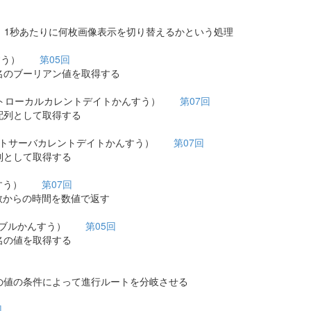
の略で、1秒あたりに何枚画像表示を切り替えるかという処理
んすう）
第05回
のブーリアン値を取得する
トローカルカレントデイトかんすう）
第07回
列として取得する
トサーバカレントデイトかんすう）
第07回
として取得する
んすう）
第07回
関数からの時間を数値で返す
アブルかんすう）
第05回
の値を取得する
値の条件によって進行ルートを分岐させる
回