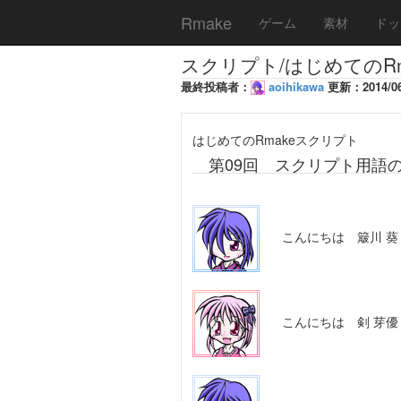
Rmake
ゲーム
素材
ドッ
スクリプト/はじめてのRm
最終投稿者：
aoihikawa
更新：2014/06/
はじめてのRmakeスクリプト
第09回 スクリプト用語
こんにちは 簸川 葵
こんにちは 剣 芽優