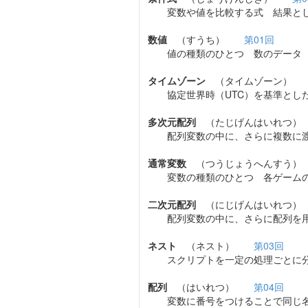
変数や値を比較する式 結果とし
数値
（すうち）
第01回
値の種類のひとつ 数のデータ
タイムゾーン
（タイムゾーン
協定世界時（UTC）を基準とした
多次元配列
（たじげんはいれ
配列変数の中に、さらに複数に渡
通常変数
（つうじょうへんす
変数の種類のひとつ 各ゲームの
二次元配列
（にじげんはいれ
配列変数の中に、さらに配列を用
ネスト
（ネスト）
第03回
スクリプトを一定の処理ごとに分
配列
（はいれつ）
第04回
変数に番号をつけることで同じ名