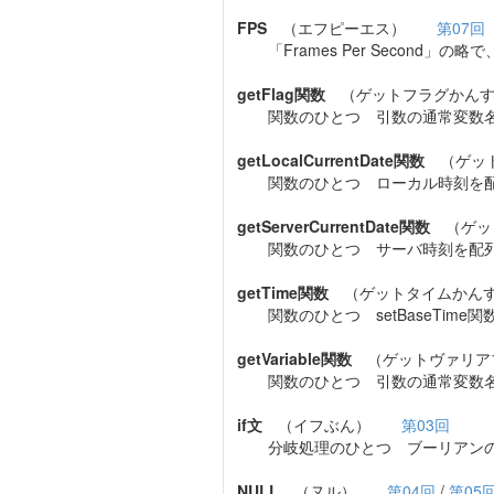
FPS
（エフピーエス）
第07回
「Frames Per Second」
getFlag関数
（ゲットフラグか
関数のひとつ 引数の通常変数名
getLocalCurrentDate関数
（ゲッ
関数のひとつ ローカル時刻を配
getServerCurrentDate関数
（ゲッ
関数のひとつ サーバ時刻を配列
getTime関数
（ゲットタイムか
関数のひとつ setBaseTime
getVariable関数
（ゲットヴァリ
関数のひとつ 引数の通常変数名
if文
（イフぶん）
第03回
分岐処理のひとつ ブーリアンの
NULL
（ヌル）
第04回
/
第05