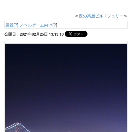
≪
夜の高層ビル
|
フェリー
≫
風景
[
?
]
ノベルゲーム向け
[
?
]
公開日：2021年02月25日 13:13:10