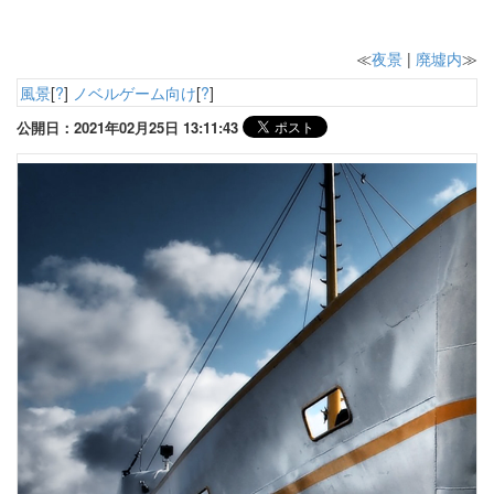
≪
夜景
|
廃墟内
≫
風景
[
?
]
ノベルゲーム向け
[
?
]
公開日：2021年02月25日 13:11:43