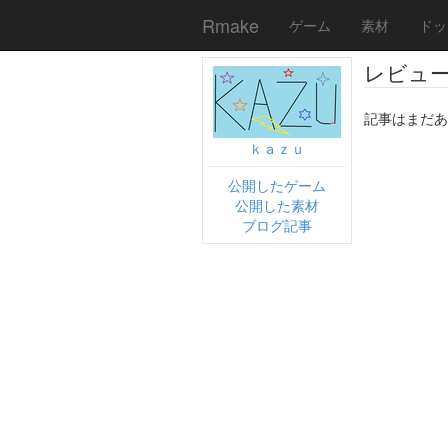
Rmake
ゲーム
素材
ドッ
レビュ
記事はまだあ
ｋａｚｕ
公開したゲーム
公開した素材
ブログ記事