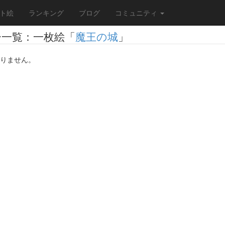
ト絵
ランキング
ブログ
コミュニティ
ー一覧：一枚絵「
魔王の城
」
りません。