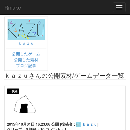
Rmake
Toggl
navig
ｋａｚｕ
公開したゲーム
公開した素材
ブログ記事
ｋａｚｕさんの公開素材/ゲームデータ一覧
一枚絵
2015年10月01日 16:23:06 公開 [投稿者：
ｋａｚｕ
]
クリップ：0 評価：10 コメント：1