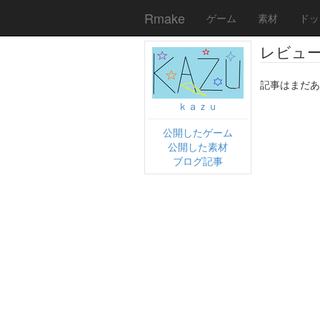
Rmake
ゲーム
素材
ドッ
レビュ
記事はまだあ
ｋａｚｕ
公開したゲーム
公開した素材
ブログ記事