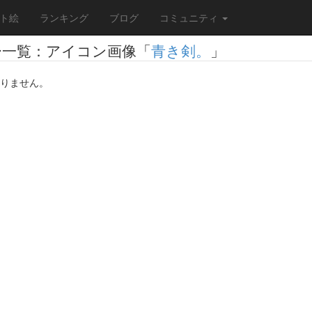
ト絵
ランキング
ブログ
コミュニティ
ー一覧：アイコン画像「
青き剣。
」
りません。