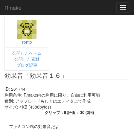
Rmake
Toggl
navig
ronto
公開したゲーム
公開した素材
ブログ記事
効果音「効果音１６」
ID: 261744
利用条件: Rmake内の利用に限り、自由に利用可能
種別: アップロードもしくはエディタ上で作成
サイズ: 4KB (4388bytes)
クリップ：9 評価： 30 (3回)
ファミコン風の効果音だよ