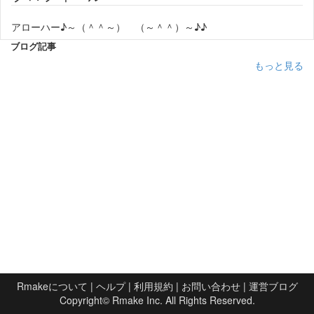
アローハー♪～（＾＾～） （～＾＾）～♪♪
ブログ記事
もっと見る
Rmakeについて
|
ヘルプ
|
利用規約
|
お問い合わせ
|
運営ブログ
Copyright©
Rmake Inc.
All Rights Reserved.