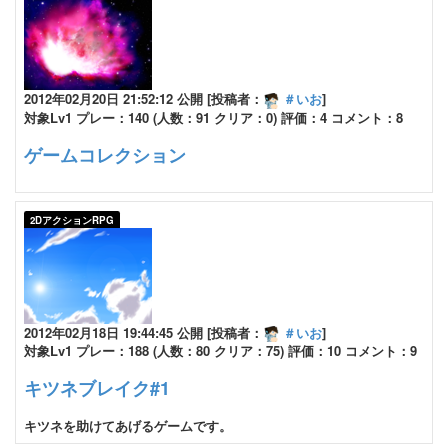
2012年02月20日 21:52:12 公開 [投稿者：
＃いお
]
対象Lv1 プレー：140 (人数：91 クリア：0) 評価：4 コメント：8
ゲームコレクション
2DアクションRPG
2012年02月18日 19:44:45 公開 [投稿者：
＃いお
]
対象Lv1 プレー：188 (人数：80 クリア：75) 評価：10 コメント：9
キツネブレイク#1
キツネを助けてあげるゲームです。