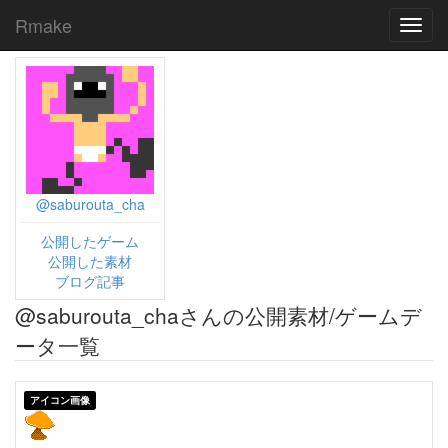
Rmake
Toggl
navig
@saburouta_cha
公開したゲーム
公開した素材
ブログ記事
@saburouta_chaさんの公開素材/ゲームデ
ータ一覧
アイコン画像