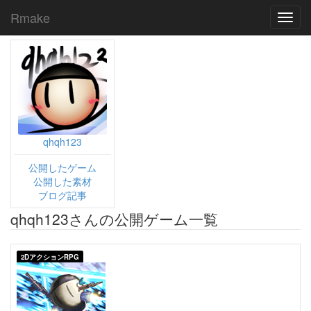
Rmake
Toggl
navig
qhqh123
公開したゲーム
公開した素材
ブログ記事
qhqh123さんの公開ゲーム一覧
2DアクションRPG