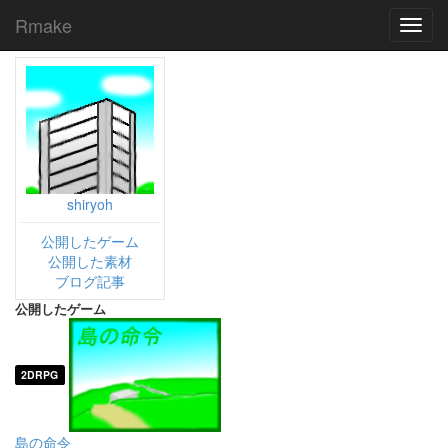
Rmake
Toggl
navig
shiryoh
公開したゲーム
公開した素材
ブログ記事
公開したゲーム
2DRPG
島の命令