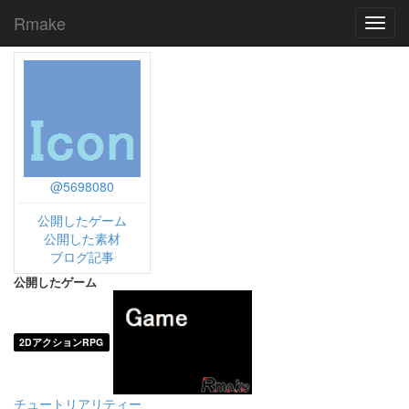
Rmake
Toggl
navig
@5698080
公開したゲーム
公開した素材
ブログ記事
公開したゲーム
2DアクションRPG
チュートリアリティー