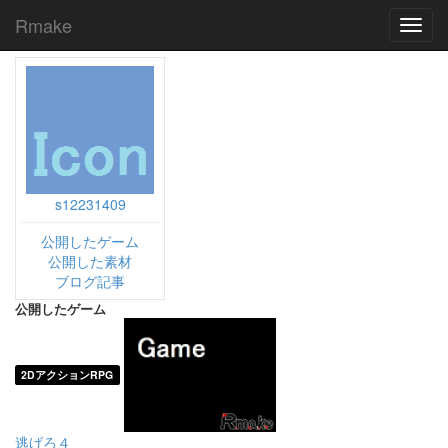
Rmake
Toggl
navig
s12231409
公開したゲーム
公開した素材
ブログ記事
公開したゲーム
2DアクションRPG
逃げろ４