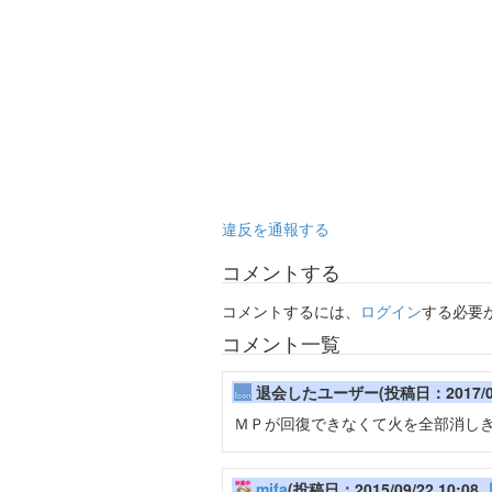
違反を通報する
コメントする
コメントするには、
ログイン
する必要
コメント一覧
退会したユーザー(投稿日：2017/03/0
ＭＰが回復できなくて火を全部消し
mifa
(投稿日：2015/09/22 10:08,