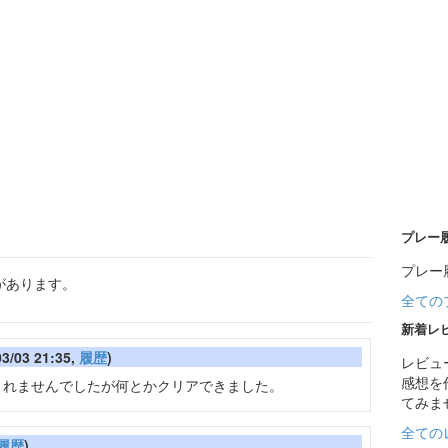
プレー
プレー
があります。
全ての
新着レ
3 21:35,
履歴
)
レビュ
感想を
きれませんでしたが何とかクリアできました。
てみま
全ての
履歴
)