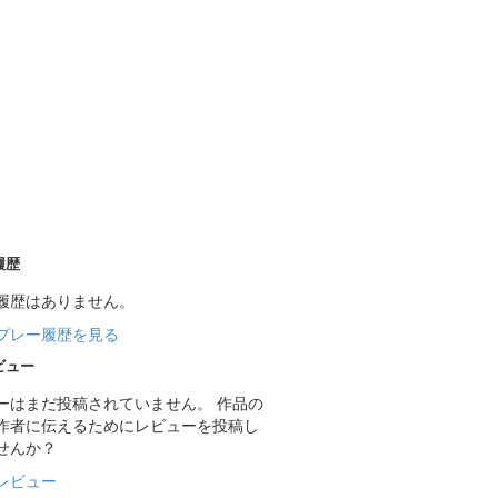
履歴
履歴はありません。
プレー履歴を見る
ビュー
ーはまだ投稿されていません。 作品の
作者に伝えるためにレビューを投稿し
せんか？
レビュー