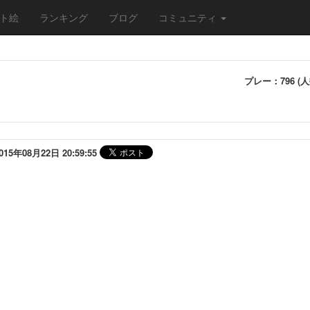
ト絵
ランキング
ブログ
コミュニティ
プレー：796 (人
5年08月22日 20:59:55