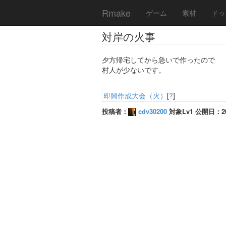
Rmake
ゲーム
素材
ドッ
対岸の火事
夕方帰宅してから急いで作ったので
村人が少ないです。
即興作成大会（火）
[
?
]
投稿者：
cdv30200
対象Lv1 公開日：201