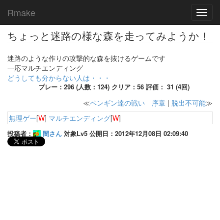
Rmake
Toggl
navig
ちょっと迷路の様な森を走ってみようか！
迷路のような作りの攻撃的な森を抜けるゲームです
一応マルチエンディング
どうしても分からない人は・・・
プレー：296 (人数：124) クリア：56 評価： 31 (4回)
≪
ペンギン達の戦い 序章
|
脱出不可能
≫
無理ゲー
[
W
]
マルチエンディング
[
W
]
投稿者：
闇さん
対象Lv5 公開日：2012年12月08日 02:09:40