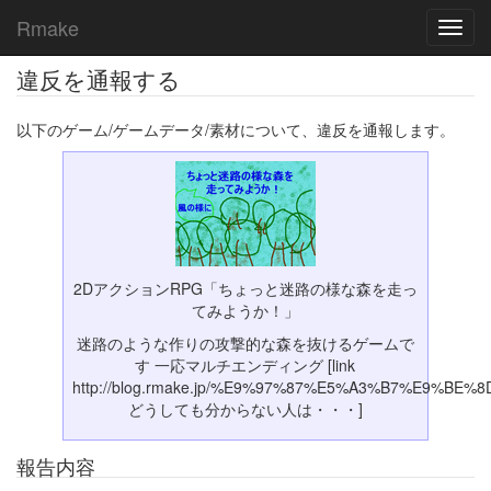
Rmake
Toggl
navig
違反を通報する
以下のゲーム/ゲームデータ/素材について、違反を通報します。
2DアクションRPG「ちょっと迷路の様な森を走っ
てみようか！」
迷路のような作りの攻撃的な森を抜けるゲームで
す 一応マルチエンディング [link
http://blog.rmake.jp/%E9%97%87%E5%A3%B7%E9%BE%8
どうしても分からない人は・・・]
報告内容