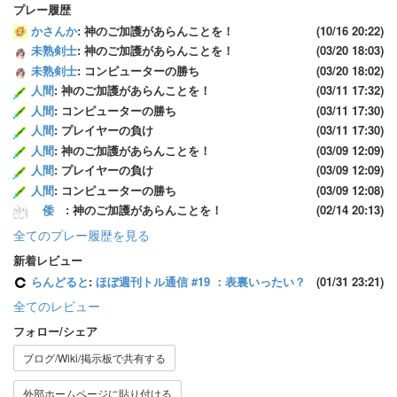
プレー履歴
かさんか
: 神のご加護があらんことを！
(10/16 20:22)
未熟剣士
: 神のご加護があらんことを！
(03/20 18:03)
未熟剣士
: コンピューターの勝ち
(03/20 18:02)
人間
: 神のご加護があらんことを！
(03/11 17:32)
人間
: コンピューターの勝ち
(03/11 17:30)
人間
: プレイヤーの負け
(03/11 17:30)
人間
: 神のご加護があらんことを！
(03/09 12:09)
人間
: プレイヤーの負け
(03/09 12:09)
人間
: コンピューターの勝ち
(03/09 12:08)
倭
: 神のご加護があらんことを！
(02/14 20:13)
全てのプレー履歴を見る
新着レビュー
らんどると
:
ほぼ週刊トル通信 #19 ：表裏いったい？
(01/31 23:21)
全てのレビュー
フォロー/シェア
ブログ/Wiki/掲示板で共有する
外部ホームページに貼り付ける