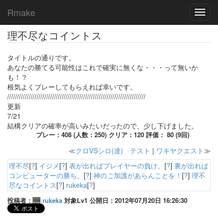
Rmake
Toggl
navig
理不尽なコイントス
タイトルの通りです。
あなたの勝てる可能性はこれで確実に無くな・・・って無いか
も！？
根気よくプレーしてもらえれば幸いです。
///////////////////////////////////////////////////////////////////////
更新
7/21
結構クリアの確率が高いみたいだったので、少し下げました。
プレー：408 (人数：250) クリア：120 評価： 80 (9回)
≪
クロVSシロ(達) テスト
|
ワキヤクエスト
≫
理不尽
[
?
]
イジメ
[
?
]
表が出ればプレイヤーの負け。
[
?
]
裏が出れば
コンピューターの勝ち。
[
?
]
神のご加護があらんことを！
[
?
]
理不
尽なコイントス
[
?
]
rukeka
[
?
]
投稿者：
rukeka
対象Lv1 公開日：2012年07月20日 16:26:30