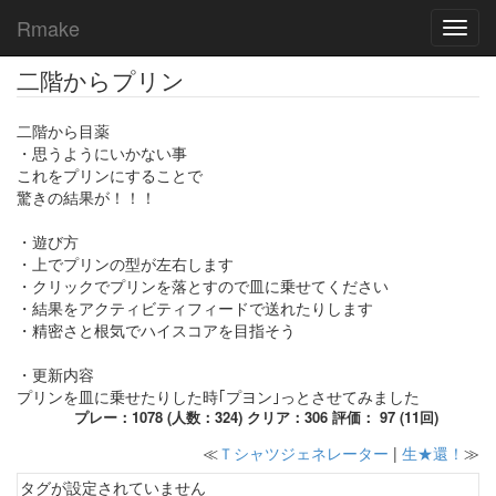
Rmake
Toggl
navig
二階からプリン
二階から目薬
・思うようにいかない事
これをプリンにすることで
驚きの結果が！！！
・遊び方
・上でプリンの型が左右します
・クリックでプリンを落とすので皿に乗せてください
・結果をアクティビティフィードで送れたりします
・精密さと根気でハイスコアを目指そう
・更新内容
プリンを皿に乗せたりした時｢プヨン｣っとさせてみました
プレー：1078 (人数：324) クリア：306 評価： 97 (11回)
≪
Ｔシャツジェネレーター
|
生★還！
≫
タグが設定されていません