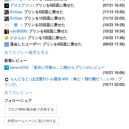
デスエアコン
: プリンを8回皿に乗せた
(07/31 16:25)
Erillas
: プリンを6回皿に乗せた
(11/13 15:50)
Erillas
: プリンを15回皿に乗せた
(11/12 22:03)
倭
: プリンを22回皿に乗せた
(10/23 19:29)
cdv30200
: プリンを8回皿に乗せた
(10/22 19:34)
かさんか
: プリンを1回皿に乗せた
(10/22 17:48)
退会したユーザー: プリンを8回皿に乗せた
(09/03 17:36)
全てのプレー履歴を見る
新着レビュー
keroro210
:
「意外に可能ｗ」二階からプリンのレビュー
(10/21 16:06)
らんどると
:
ほぼ週刊トル通信 #05 ：鳥だ！飛行機だ！…いや、プ
リンだ。
(10/11 22:02)
全てのレビュー
フォロー/シェア
ブログ/Wiki/掲示板で共有する
外部ホームページに貼り付ける