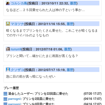
コルシカ島
(投稿日：2013/10/11 22:32,
履歴
)
なるほど…２５回乗せられた人は神の子という事か…
マヨツナ
(投稿日：2012/11/16 15:55,
履歴
)
暗くなるまでプリンをたくさん乗せた、これこそが暗くなるま
でのサバイバルのようなもの
rurun9
(投稿日：2012/07/18 01:06,
履歴
)
プリンと聞いて…確かにたまに画面が黒くなる？
クソザコ
(投稿日：2012/07/17 15:19,
履歴
)
急に目の前が真っ暗になったぜい
プレー履歴
退会したユーザー: プリンを22回皿に乗せた
(07/20 17:27)
parrogni
: プリンを2回皿に乗せた
(04/16 17:07)
parrogni
: プリンを0回皿に乗せた
(04/16 17:07)