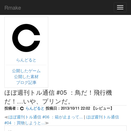
Rmake
Toggl
navig
らんどると
公開したゲーム
公開した素材
ブログ記事
ほぼ週刊トル通信 #05 ：鳥だ！飛行機
だ！…いや、プリンだ。
投稿者：
らんどると
投稿日：2013/10/11 22:02 【レビュー】
≪
ほぼ週刊トル通信 #06 ：箱が止まって...
|
ほぼ週刊トル通信
#04 ：買物しようと...
≫