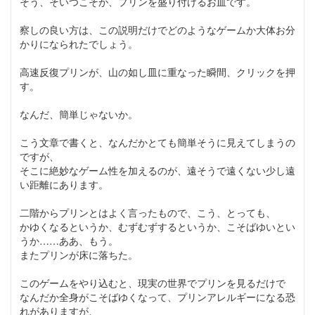
そう、そいつこそが、プリンを盛り付けるお皿です。
察しの良い方は、この説明だけでどのようなゲームか大体お分
かりになられたでしょう。
高速反復プリンが、山の如し皿に重なった瞬間、クリックを押
す。
なんだ、簡単じゃないか。
こう文章で書くと、なんだかとても簡単そうに見えてしまうの
ですが、
そこに絶妙なゲーム性を加えるのが、遠そうで遠くない少し遠
い距離にあります。
二階からプリンとはよく言ったもので、こう、とっても、
かゆくなるというか、むずむずするというか、こそばゆいとい
うか……ああ、もう。
またプリンが床に落ちた。
このゲームをやり込むと、現実の世界でプリンを見るだけで
なんだか全身がこそばゆくなって、プリンアレルギーになる恐
れがありますが、