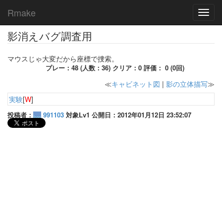
Rmake
Toggl
navig
影消えバグ調査用
マウスじゃ大変だから座標で捜索。
プレー：48 (人数：36) クリア：0 評価： 0 (0回)
≪
キャビネット図
|
影の立体描写
≫
実験
[
W
]
投稿者：
991103
対象Lv1 公開日：2012年01月12日 23:52:07