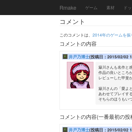
Rmake
ゲーム
素材
ドッ
コメント
このコメントは、
2014年のゲームを振り
コメントの内容
井戸乃博士
(投稿日：2015/02/02 19
簸川さんも名作と感
作品の良いところが
レビューした甲斐が
簸川さんの「愛よと
あわせてプレイする
コメントの内容(一番最初の投
井戸乃博士
(投稿日：2015/02/02 19