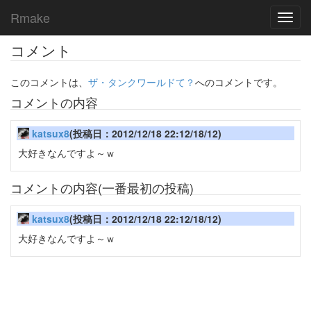
Rmake
Toggl
navig
コメント
このコメントは、
ザ・タンクワールドて？
へのコメントです。
コメントの内容
katsux8
(投稿日：2012/12/18 22:12/18/12)
大好きなんですよ～ｗ
コメントの内容(一番最初の投稿)
katsux8
(投稿日：2012/12/18 22:12/18/12)
大好きなんですよ～ｗ