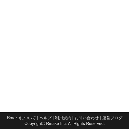
Rmakeについて
|
ヘルプ
|
利用規約
|
お問い合わせ
|
運営ブログ
Copyright©
Rmake Inc.
All Rights Reserved.